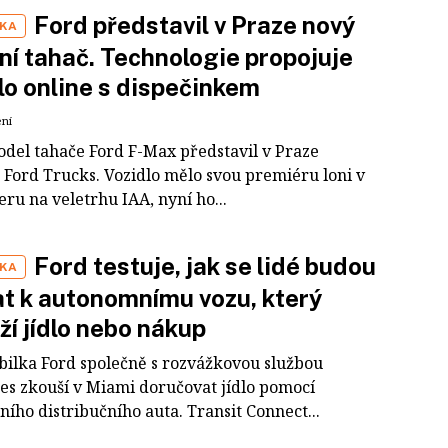
Ford představil v Praze nový
IKA
ční tahač. Technologie propojuje
lo online s dispečinkem
ení
del tahače Ford F-Max představil v Praze
 Ford Trucks. Vozidlo mělo svou premiéru loni v
ru na veletrhu IAA, nyní ho...
Ford testuje, jak se lidé budou
IKA
t k autonomnímu vozu, který
ží jídlo nebo nákup
ilka Ford společně s rozvážkovou službou
es zkouší v Miami doručovat jídlo pomocí
ního distribučního auta. Transit Connect...