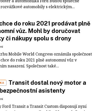
cooter a automobilka Ford budou společně
 rozvážkové automobily s elektrickým...
chce do roku 2021 prodávat plně
omní vůz. Mohl by doručovat
ky či nákupy spolu s drony
ení
trhu Mobile World Congress oznámila společnost
e chce do roku 2021 plně autonomní vůz v
ím nasazení. Společnost také...
Transit dostal nový motor a
IKA
 bezpečnostní asistenty
ení
 Ford Transit a Transit Custom disponují nyní