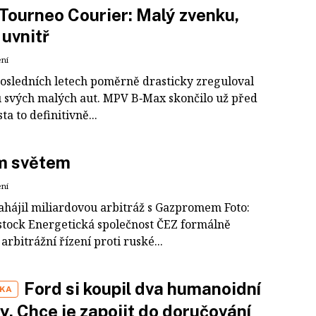
Tourneo Courier: Malý zvenku,
 uvnitř
ení
posledních letech poměrně drasticky zreguloval
 svých malých aut. MPV B‑Max skončilo už před
sta to definitivně...
m světem
ení
zahájil miliardovou arbitráž s Gazpromem Foto:
stock Energetická společnost ČEZ formálně
 arbitrážní řízení proti ruské...
Ford si koupil dva humanoidní
IKA
y. Chce je zapojit do doručování