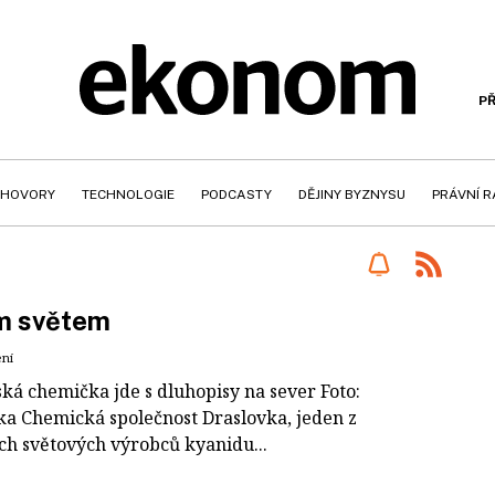
PŘ
HOVORY
TECHNOLOGIE
PODCASTY
DĚJINY BYZNYSU
PRÁVNÍ 
m světem
ení
ská chemička jde s dluhopisy na sever Foto:
ka Chemická společnost Draslovka, jeden z
ích světových výrobců kyanidu...