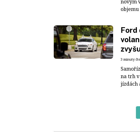
novým v
objemu 2
Ford 
volan
zvyšu
3 minuty čt
Samoříz
na trh v
jízdách 