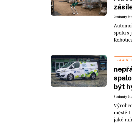
zásil
2 minuty čt
Automobi
spolu s
Robotics,
LOGIST
nepřá
spal
být h
3 minuty čt
Výrobce
městě Lo
jaké mí