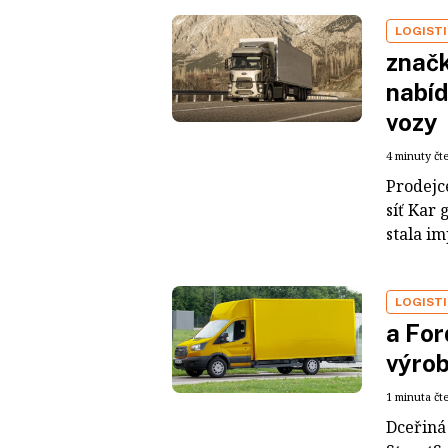
LOGIST
značk
nabíd
vozy
4 minuty čt
Prodejce
síť Kar 
stala i
LOGIST
a For
výrob
1 minuta čt
Dceřiná