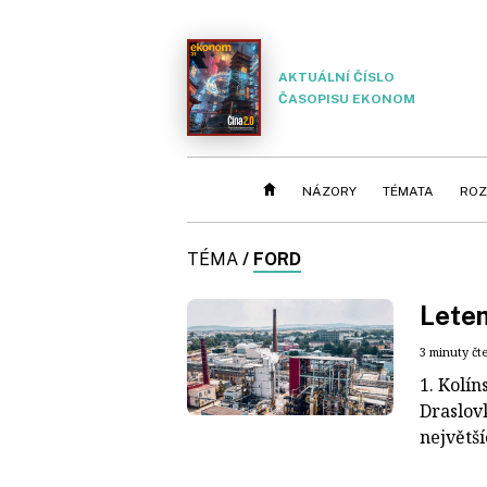
AKTUÁLNÍ ČÍSLO
ČASOPISU EKONOM
NÁZORY
TÉMATA
ROZ
TÉMA
/
FORD
Lete
3 minuty čt
1. Kolín
Draslov
největš