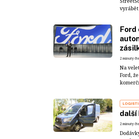
StreetS
vyrábět
Ford 
auton
zásil
2 minuty čt
Na vele
Ford, ž
komerčn
LOGIST
další
2 minuty čt
Dodávky