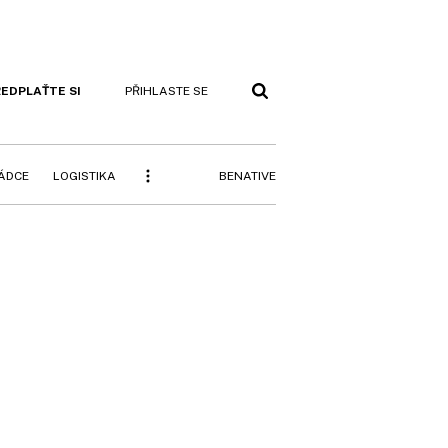
EDPLAŤTE SI
PŘIHLASTE SE
BENATIVE
RÁDCE
LOGISTIKA