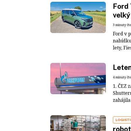
Ford 
velký
3 minuty čt
Ford v 
nabídku
lety, Fie
Lete
4 minuty čt
1. ČEZ 
Shutter
zahájila
LOGIST
robot