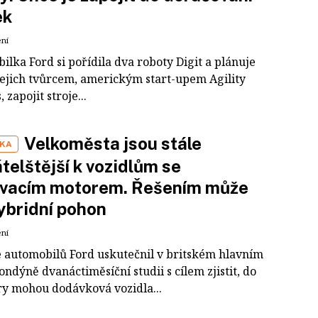
ek
ení
lka Ford si pořídila dva roboty Digit a plánuje
 jejich tvůrcem, americkým start-upem Agility
 zapojit stroje...
Velkoměsta jsou stále
IKA
telštější k vozidlům se
ovacím motorem. Řešením může
ybridní pohon
ení
 automobilů Ford uskutečnil v britském hlavním
ndýně dvanáctiměsíční studii s cílem zjistit, do
ry mohou dodávková vozidla...