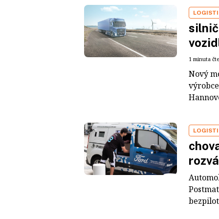
LOGIST
silni
vozid
1 minuta čt
Nový mo
výrobce
Hannove
LOGIST
chova
rozvá
Automob
Postmat
bezpilot