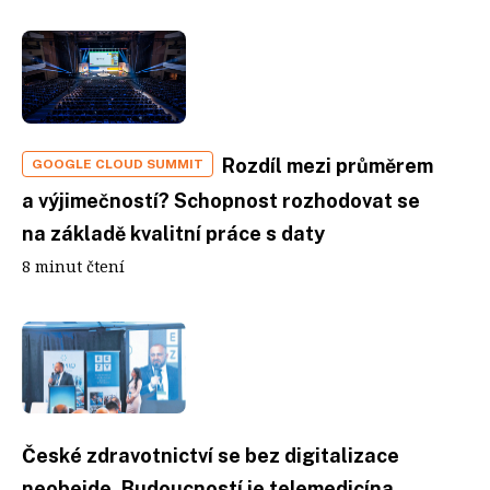
Rozdíl mezi průměrem
GOOGLE CLOUD SUMMIT
a výjimečností? Schopnost rozhodovat se
na základě kvalitní práce s daty
8 minut čtení
České zdravotnictví se bez digitalizace
neobejde. Budoucností je telemedicína,