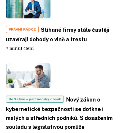
Stíhané firmy stále častěji
PRÁVNÍ RÁDCE
uzavírají dohody o vině a trestu
7 minut čtení
Nový zákon o
BeNative
– partnerský obsah
kybernetické bezpečnosti se dotkne i
malých a středních podniků. S dosažením
souladu s legislativou pomůže