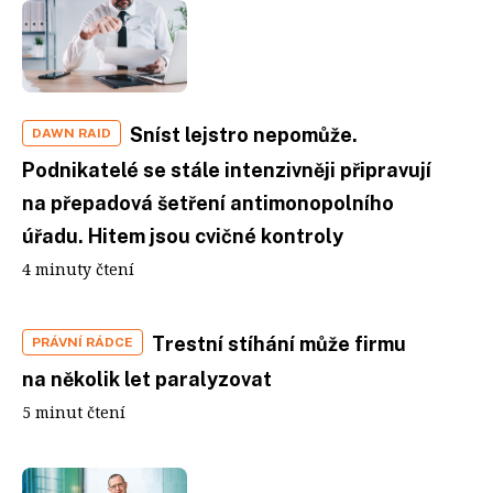
Sníst lejstro nepomůže.
DAWN RAID
Podnikatelé se stále intenzivněji připravují
na přepadová šetření antimonopolního
úřadu. Hitem jsou cvičné kontroly
4 minuty čtení
Trestní stíhání může firmu
PRÁVNÍ RÁDCE
na několik let paralyzovat
5 minut čtení