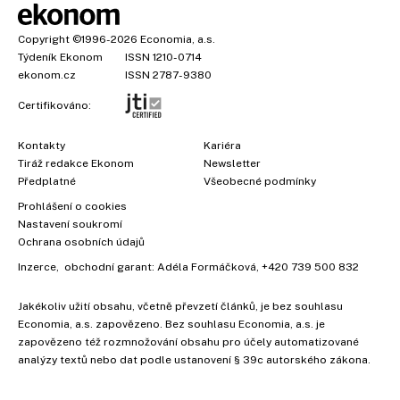
Copyright
©1996-2026
Economia, a.s.
Týdeník Ekonom
ISSN 1210-0714
ekonom.cz
ISSN 2787-9380
Certifikováno:
Kontakty
Kariéra
Tiráž redakce Ekonom
Newsletter
Předplatné
Všeobecné podmínky
Prohlášení o cookies
Nastavení soukromí
Ochrana osobních údajů
Inzerce
, obchodní garant:
Adéla Formáčková
,
+420 739 500 832
Jakékoliv užití obsahu, včetně převzetí článků, je bez souhlasu
Economia, a.s. zapovězeno. Bez souhlasu Economia, a.s. je
zapovězeno též rozmnožování obsahu pro účely automatizované
analýzy textů nebo dat podle ustanovení § 39c autorského zákona.