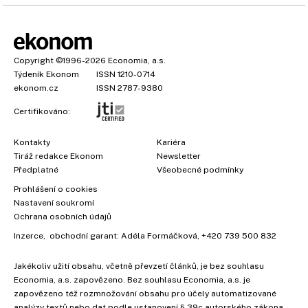
Copyright
©1996-2026
Economia, a.s.
Týdeník Ekonom
ISSN 1210-0714
ekonom.cz
ISSN 2787-9380
Certifikováno:
Kontakty
Kariéra
Tiráž redakce Ekonom
Newsletter
Předplatné
Všeobecné podmínky
Prohlášení o cookies
Nastavení soukromí
Ochrana osobních údajů
Inzerce
, obchodní garant:
Adéla Formáčková
,
+420 739 500 832
Jakékoliv užití obsahu, včetně převzetí článků, je bez souhlasu
Economia, a.s. zapovězeno. Bez souhlasu Economia, a.s. je
zapovězeno též rozmnožování obsahu pro účely automatizované
analýzy textů nebo dat podle ustanovení § 39c autorského zákona.