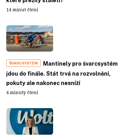
které přežily staletí?
14 minut čtení
Mantinely pro švarcsystém
ŠVARCSYSTÉM
jdou do finále. Stát trvá na rozvolnění,
pokuty ale nakonec nesníží
4 minuty čtení