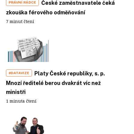
České zaměstnavatele čeká
PRÁVNÍ RÁDCE
zkouška férového odměňování
7 minut čtení
Platy České republiky, s. p.
#DATAVIZE
Mnozí ředitelé berou dvakrát víc než
ministři
1 minuta čtení