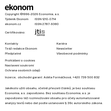
Copyright
©1996-2026
Economia, a.s.
Týdeník Ekonom
ISSN 1210-0714
ekonom.cz
ISSN 2787-9380
Certifikováno:
Kontakty
Kariéra
Tiráž redakce Ekonom
Newsletter
Předplatné
Všeobecné podmínky
Prohlášení o cookies
Nastavení soukromí
Ochrana osobních údajů
Inzerce
, obchodní garant:
Adéla Formáčková
,
+420 739 500 832
Jakékoliv užití obsahu, včetně převzetí článků, je bez souhlasu
Economia, a.s. zapovězeno. Bez souhlasu Economia, a.s. je
zapovězeno též rozmnožování obsahu pro účely automatizované
analýzy textů nebo dat podle ustanovení § 39c autorského zákona.