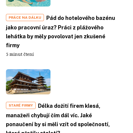
Pád do hotelového bazénu
PRÁCE NA DÁLKU
jako pracovní úraz? Práci z plážového
lehátka by měly povolovat jen zkušené
firmy
5 minut čtení
Délka dožití firem klesá,
STARÉ FIRMY
manažeři chybují čím dál víc. Jaké
ponaučení by si měli vzít od společností,