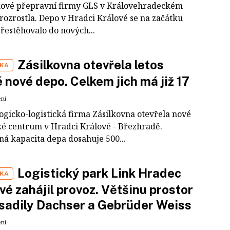
íkové přepravní firmy GLS v Královehradeckém
 rozrostla. Depo v Hradci Králové se na začátku
řestěhovalo do nových...
Zásilkovna otevřela letos
IKA
 nové depo. Celkem jich má již 17
ení
ogicko-logistická firma Zásilkovna otevřela nové
cké centrum v Hradci Králové - Březhradě.
á kapacita depa dosahuje 500...
Logistický park Link Hradec
IKA
vé zahájil provoz. Většinu prostor
sadily Dachser a Gebrüder Weiss
ení