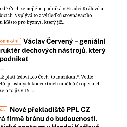
odě Čech se nejlépe podniká v Hradci Králové a
bicích. Vyplývá to z výsledků srovnávacího
Město pro byznys, který již...
Václav Červený – geniální
PODNIKÁNÍ
ruktér dechových nástrojů, který
 podnikat
ení
ž platí úsloví „co Čech, to muzikant“. Vedle
elů, proslulých koncertních umělců či operních
 o to již v 19....
Nové překladiště PPL CZ
IKA
rá firmě bránu do budoucnosti.