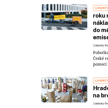
LOGIST
roku 
nákla
do mě
emis
2 minuty čt
Pobočka
České re
pomocí 
LOGIST
Hradc
na br
2 minuty čt