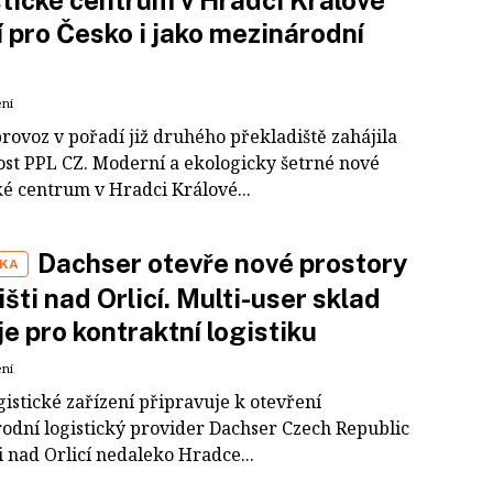
tické centrum v Hradci Králové
í pro Česko i jako mezinárodní
ení
provoz v pořadí již druhého překladiště zahájila
ost PPL CZ. Moderní a ekologicky šetrné nové
ké centrum v Hradci Králové...
Dachser otevře nové prostory
IKA
išti nad Orlicí. Multi-user sklad
je pro kontraktní logistiku
ení
istické zařízení připravuje k otevření
odní logistický provider Dachser Czech Republic
i nad Orlicí nedaleko Hradce...