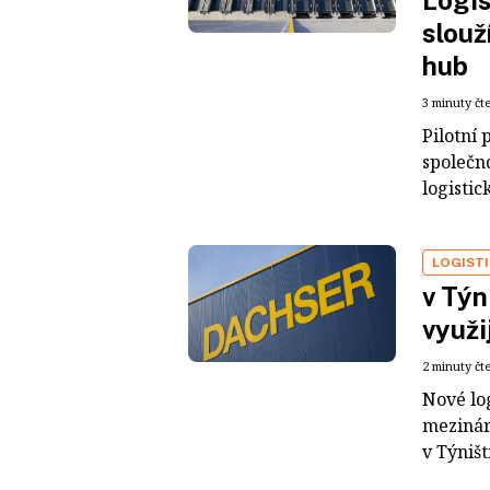
Logis
slouž
hub
3 minuty čt
Pilotní 
společn
logistic
LOGIST
v Týn
využi
2 minuty čt
Nové log
mezinár
v Týništ