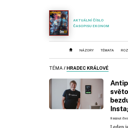
AKTUÁLNÍ ČÍSLO
ČASOPISU EKONOM
NÁZORY
TÉMATA
ROZ
TÉMA
/
HRADEC KRÁLOVÉ
Antip
světo
bezd
Insta
8 minut čte
Leden j