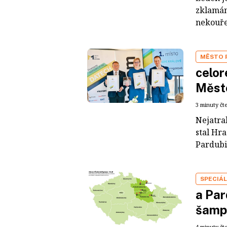
zklamání
nekouřen
MĚSTO 
celo
Měst
3 minuty čt
Nejatra
stal Hra
Pardubi
SPECIÁL
a Par
šamp
4 minuty čt