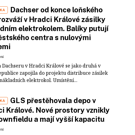
Dachser od konce loňského
IKA
rozváží v Hradci Králové zásilky
dním elektrokolem. Balíky putují
stského centra s nulovými
emi
ení
 Dachseru v Hradci Králové se jako druhá v
publice zapojila do projektu distribuce zásilek
nákladních elektrokol. Umístění...
GLS přestěhovala depo v
IKA
i Králové. Nové prostory vznikly
ownfieldu a mají vyšší kapacitu
ení