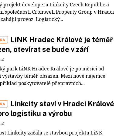
ý projekt developera Linkcity Czech Republic a
ční společnosti Cromwell Property Group v Hradci
zahájil provoz. Logistický...
LiNK Hradec Králové je téměř
IKA
en, otevírat se bude v září
ení
cký park LiNK Hradec Králové je po měsíci od
í výstavby téměř obsazen. Mezi nové nájemce
příklad poskytovatelé přepravních...
Linkcity staví v Hradci Králové
IKA
pro logistiku a výrobu
ení
ost Linkcity začala se stavbou projektu LiNK