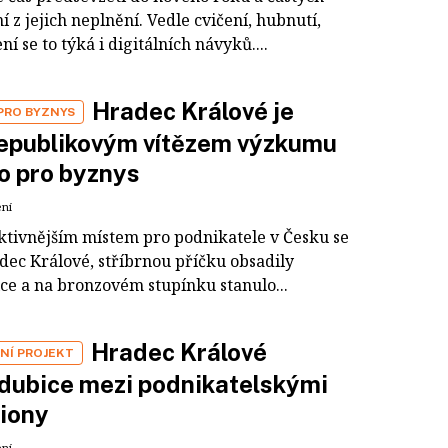
 z jejich neplnění. Vedle cvičení, hubnutí,
í se to týká i digitálních návyků....
Hradec Králové je
PRO BYZNYS
republikovým vítězem výzkumu
o pro byznys
ení
ktivnějším místem pro podnikatele v Česku se
dec Králové, stříbrnou příčku obsadily
ce a na bronzovém stupínku stanulo...
Hradec Králové
NÍ PROJEKT
dubice mezi podnikatelskými
iony
ení