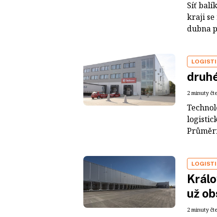
Síť bal
kraji se
dubna p
LOGIST
druhé
2 minuty čt
Technol
logisti
Průměrn
LOGIST
Králo
už ob
2 minuty čt