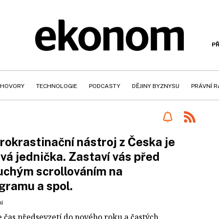
PŘ
HOVORY
TECHNOLOGIE
PODCASTY
DĚJINY BYZNYSU
PRÁVNÍ 
rokrastinační nástroj z Česka je
vá jednička. Zastaví vás před
uchým scrollováním na
gramu a spol.
ní
e čas předsevzetí do nového roku a častých