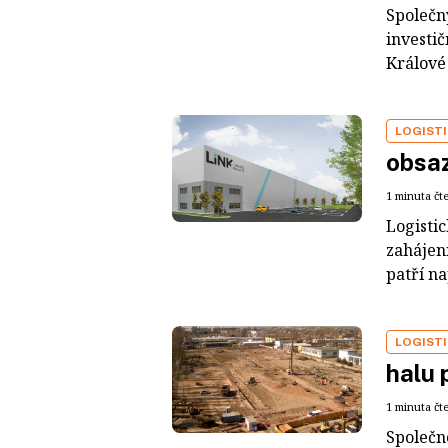
Společn
investi
Králové 
LOGIST
obsaz
1 minuta čt
Logisti
zahájen
patří na
LOGIST
halu 
1 minuta čt
Společn