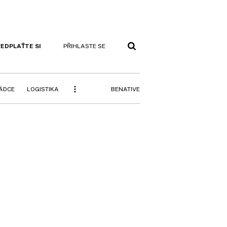
EDPLAŤTE SI
PŘIHLASTE SE
BENATIVE
RÁDCE
LOGISTIKA