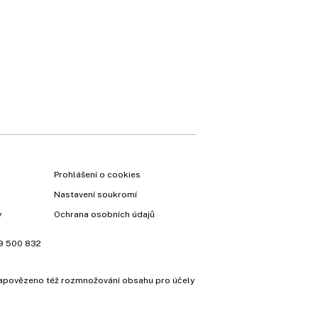
×
Prohlášení o cookies
Nastavení soukromí
y
Ochrana osobních údajů
9 500 832
e zapovězeno též rozmnožování obsahu pro účely