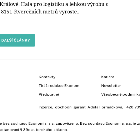
Králové. Hala pro logistiku a lehkou výrobu s
 8151 čtverečních metrů vyroste...
DALŠÍ ČLÁNKY
Kontakty
Kariéra
Tiráž redakce Ekonom
Newsletter
Předplatné
Všeobecné podmínk
Inzerce
, obchodní garant:
Adéla Formáčková
,
+420 73
ů, je bez souhlasu Economia, a.s. zapovězeno. Bez souhlasu Economia, a.s. j
ustanovení § 39c autorského zákona.