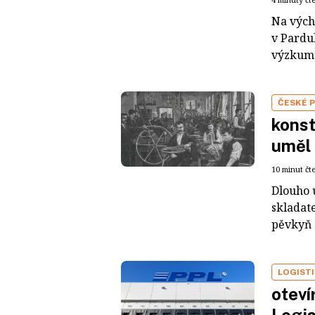
Na vých
v Pardu
výzkumu 
ČESKÉ 
konst
uměl
10 minut čt
Dlouho u
skladat
pěvkyň se
LOGIST
oteví