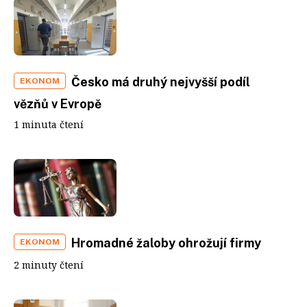
Česko má druhý nejvyšší podíl
EKONOM
vězňů v Evropě
1 minuta čtení
Hromadné žaloby ohrožují firmy
EKONOM
2 minuty čtení