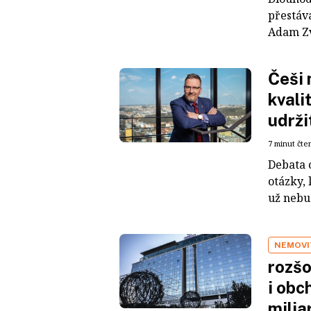
přestáv
Adam Zva
Češi 
kvali
udrži
7 minut čte
Debata o
otázky, 
už nebud
NEMOVI
rozšo
i obc
milia