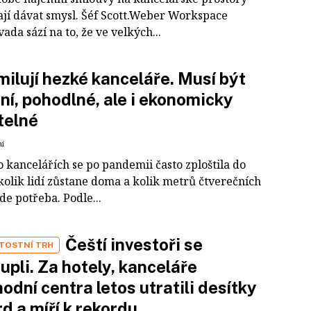
ají dávat smysl. Šéf Scott.Weber Workspace
da sází na to, že ve velkých...
milují hezké kanceláře. Musí být
tní, pohodlné, ale i ekonomicky
telné
ní
 kancelářích se po pandemii často zploštila do
kolik lidí zůstane doma a kolik metrů čtverečních
e potřeba. Podle...
Čeští investoři se
TOSTNÍ TRH
upli. Za hotely, kanceláře
hodní centra letos utratili desítky
rd a míří k rekordu