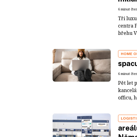
6 minut čte
Tři luxu
centra 
břehu Vl
HOME O
spacu
6 minut čte
Pět let 
kancelá
officu, 
LOGIST
areál