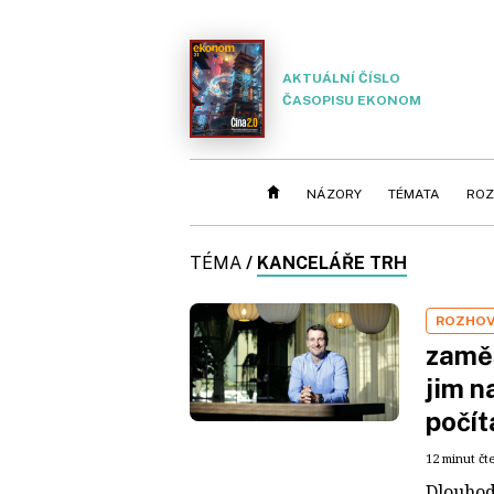
AKTUÁLNÍ ČÍSLO
ČASOPISU EKONOM
NÁZORY
TÉMATA
ROZ
TÉMA
/
KANCELÁŘE TRH
ROZHO
zaměs
jim n
počít
12 minut čt
Dlouhod