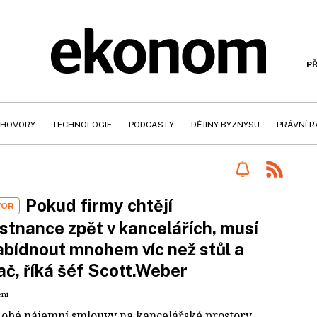
PŘ
HOVORY
TECHNOLOGIE
PODCASTY
DĚJINY BYZNYSU
PRÁVNÍ 
Pokud firmy chtějí
VOR
tnance zpět v kancelářích, musí
abídnout mnohem víc než stůl a
ač, říká šéf Scott.Weber
ení
obé nájemní smlouvy na kancelářské prostory