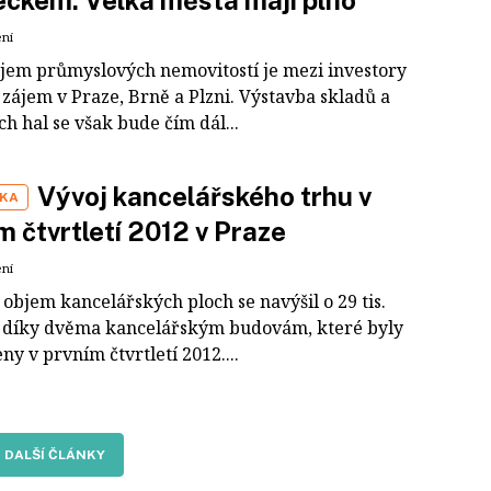
ckem. Velká města mají plno
ení
jem průmyslových nemovitostí je mezi investory
 zájem v Praze, Brně a Plzni. Výstavba skladů a
h hal se však bude čím dál...
Vývoj kancelářského trhu v
IKA
m čtvrtletí 2012 v Praze
ení
objem kancelářských ploch se navýšil o 29 tis.
o díky dvěma kancelářským budovám, které byly
y v prvním čtvrtletí 2012....
DALŠÍ ČLÁNKY