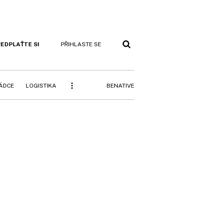
EDPLAŤTE SI
PŘIHLASTE SE
BENATIVE
RÁDCE
LOGISTIKA