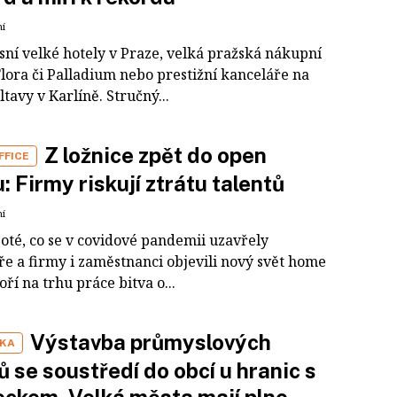
ní
sní velké hotely v Praze, velká pražská nákupní
Flora či Palladium nebo prestižní kanceláře na
tavy v Karlíně. Stručný...
Z ložnice zpět do open
FFICE
: Firmy riskují ztrátu talentů
ní
poté, co se v covidové pandemii uzavřely
ře a firmy i zaměstnanci objevili nový svět home
hoří na trhu práce bitva o...
Výstavba průmyslových
IKA
ů se soustředí do obcí u hranic s