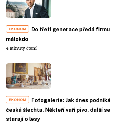
Do třetí generace předá firmu
EKONOM
málokdo
4 minuty čtení
Fotogalerie: Jak dnes podniká
EKONOM
česká šlechta. Někteří vaří pivo, další se
starají o lesy