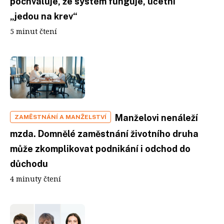
pochvaluje, že systém funguje, účetní
„jedou na krev“
5 minut čtení
Manželovi nenáleží
ZAMĚSTNÁNÍ A MANŽELSTVÍ
mzda. Domnělé zaměstnání životního druha
může zkomplikovat podnikání i odchod do
důchodu
4 minuty čtení