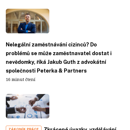
Nelegální zaměstnávání cizinců? Do
problémů se může zaměstnavatel dostat i
nevědomky, říká Jakub Guth z advokátní
společnosti Peterka & Partners
16 minut čtení
Zkrácené úvazky, vzdělávání
ZÁKONÍK PRÁCE