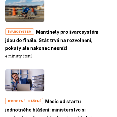
Mantinely pro švarcsystém
ŠVARCSYSTÉM
jdou do finále. Stát trvá na rozvolnění,
pokuty ale nakonec nesníží
4 minuty čtení
Měsíc od startu
JEDNOTNÉ HLÁŠENÍ
jednotného hlášení: ministerstvo si