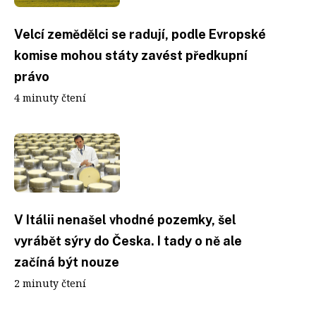
Velcí zemědělci se radují, podle Evropské
komise mohou státy zavést předkupní
právo
4 minuty čtení
V Itálii nenašel vhodné pozemky, šel
vyrábět sýry do Česka. I tady o ně ale
začíná být nouze
2 minuty čtení