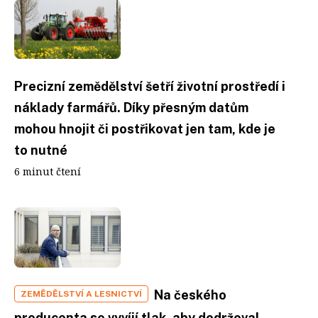
Precizní zemědělství šetří životní prostředí i
náklady farmářů. Díky přesným datům
mohou hnojit či postřikovat jen tam, kde je
to nutné
6 minut čtení
Na českého
ZEMĚDĚLSTVÍ A LESNICTVÍ
producenta se vyvíjí tlak, aby dodržoval