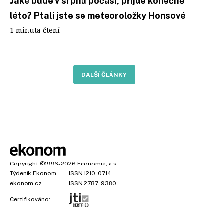
Jaké bude v srpnu počasí, přijde konečně
léto? Ptali jste se meteoroložky Honsové
1 minuta čtení
DALŠÍ ČLÁNKY
Copyright
©1996-2026
Economia, a.s.
Týdeník Ekonom
ISSN 1210-0714
ekonom.cz
ISSN 2787-9380
Certifikováno: