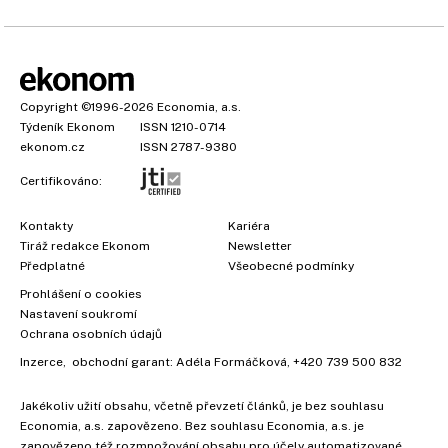
Copyright
©1996-2026
Economia, a.s.
Týdeník Ekonom
ISSN 1210-0714
ekonom.cz
ISSN 2787-9380
Certifikováno:
Kontakty
Kariéra
Tiráž redakce Ekonom
Newsletter
Předplatné
Všeobecné podmínky
Prohlášení o cookies
Nastavení soukromí
Ochrana osobních údajů
Inzerce
, obchodní garant:
Adéla Formáčková
,
+420 739 500 832
Jakékoliv užití obsahu, včetně převzetí článků, je bez souhlasu
Economia, a.s. zapovězeno. Bez souhlasu Economia, a.s. je
zapovězeno též rozmnožování obsahu pro účely automatizované