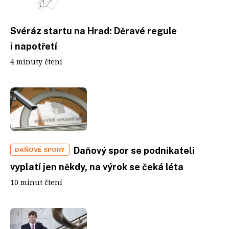
Svéráz startu na Hrad: Děravé regule
i napotřetí
4 minuty čtení
Daňový spor se podnikateli
DAŇOVÉ SPORY
vyplatí jen někdy, na výrok se čeká léta
10 minut čtení