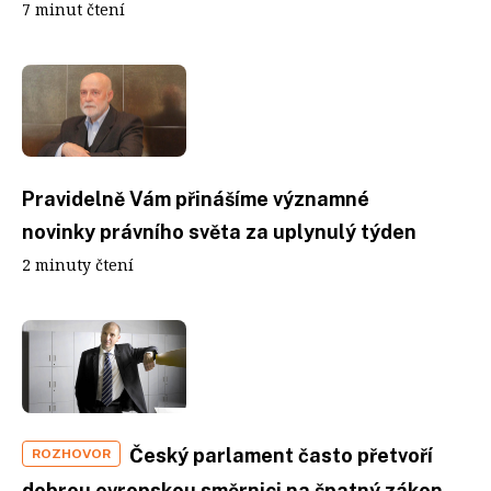
7 minut čtení
Pravidelně Vám přinášíme významné
novinky právního světa za uplynulý týden
2 minuty čtení
Český parlament často přetvoří
ROZHOVOR
dobrou evropskou směrnici na špatný zákon