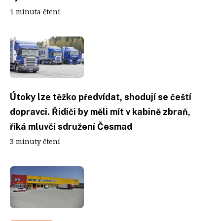
1 minuta čtení
Útoky lze těžko předvídat, shodují se čeští
dopravci. Řidiči by měli mít v kabině zbraň,
říká mluvčí sdružení Česmad
3 minuty čtení