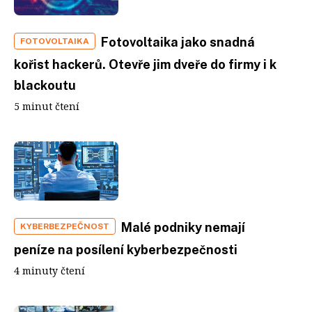
Fotovoltaika jako snadná
FOTOVOLTAIKA
kořist hackerů. Otevře jim dveře do firmy i k
blackoutu
5 minut čtení
Malé podniky nemají
KYBERBEZPEČNOST
peníze na posílení kyberbezpečnosti
4 minuty čtení