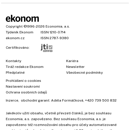
Copyright
©1996-2026
Economia, a.s.
Týdeník Ekonom
ISSN 1210-0714
ekonom.cz
ISSN 2787-9380
Certifikováno:
Kontakty
Kariéra
Tiráž redakce Ekonom
Newsletter
Předplatné
Všeobecné podmínky
Prohlášení o cookies
Nastavení soukromí
Ochrana osobních údajů
Inzerce
, obchodní garant:
Adéla Formáčková
,
+420 739 500 832
Jakékoliv užití obsahu, včetně převzetí článků, je bez souhlasu
Economia, a.s. zapovězeno. Bez souhlasu Economia, a.s. je
zapovězeno též rozmnožování obsahu pro účely automatizované