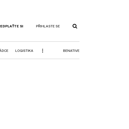
EDPLAŤTE SI
PŘIHLASTE SE
BENATIVE
RÁDCE
LOGISTIKA