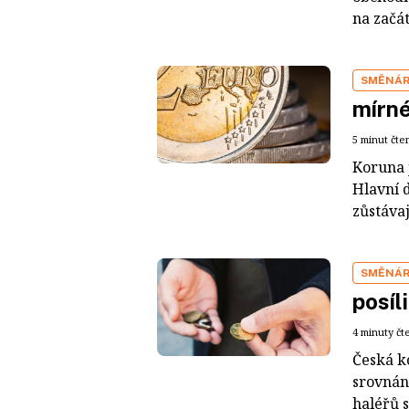
na začát
SMĚNÁ
mírné
5 minut čte
Koruna j
Hlavní 
zůstávaj
SMĚNÁ
posíl
4 minuty čt
Česká k
srovnán
haléřů s