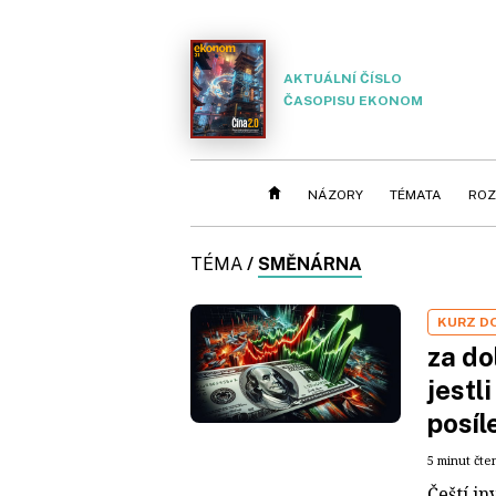
AKTUÁLNÍ ČÍSLO
ČASOPISU EKONOM
NÁZORY
TÉMATA
ROZ
TÉMA
/
SMĚNÁRNA
KURZ D
za do
jestl
posíl
5 minut čte
Čeští i