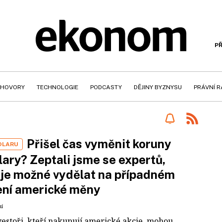
PŘ
HOVORY
TECHNOLOGIE
PODCASTY
DĚJINY BYZNYSU
PRÁVNÍ 
Přišel čas vyměnit koruny
OLARU
lary? Zeptali jsme se expertů,
i je možné vydělat na případném
ení americké měny
ní
nvestoři, kteří nakupují americké akcie, mohou