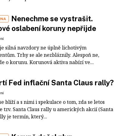
Nenechme se vystrašit.
RNA
vé oslabení koruny nepřijde
ení
je silná navzdory ne úplně lichotivým
ntům. Trhy se ale nezbláznily. Alespoň ne,
e o korunu. Korunová aktiva nabízí ve...
rtí Fed inflační Santa Claus rally?
ení
e blíží a s nimi i spekulace o tom, zda se letos
 tzv. Santa Claus rally u amerických akcií (Santa
lly je termín, který...