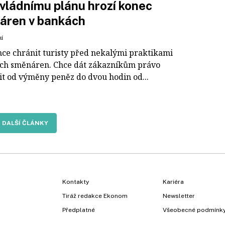
 vládnímu plánu hrozí konec
áren v bankách
ní
hce chránit turisty před nekalými praktikami
ch směnáren. Chce dát zákazníkům právo
it od výměny peněz do dvou hodin od...
DALŠÍ ČLÁNKY
Kontakty
Kariéra
Tiráž redakce Ekonom
Newsletter
Předplatné
Všeobecné podmínk