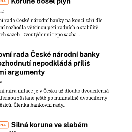
Koruně došel plyn
RNA
ení
í rada České národní banky na konci září dle
í rozhodla většinou pěti radních o stabilitě
ch sazeb. Dvoutýdenní repo sazba...
vní rada České národní banky
ozhodnutí nepodkládá příliš
ými argumenty
ní
ní míra inflace je v Česku už dlouho dvouciferná
ifernou zůstane ještě po minimálně dvouciferný
ěsíců. Členka bankovní rady...
Silná koruna ve slabém
RNA