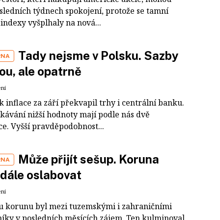
osledních týdnech spokojení, protože se tamní
indexy vyšplhaly na nová...
Tady nejsme v Polsku. Sazby
RNA
ou, ale opatrně
ení
 inflace za září překvapil trhy i centrální banku.
kávání nižší hodnoty mají podle nás dvě
ce. Vyšší pravděpodobnost...
Může přijít sešup. Koruna
RNA
dále oslabovat
ení
u korunu byl mezi tuzemskými i zahraničními
íky v posledních měsících zájem. Ten kulminoval