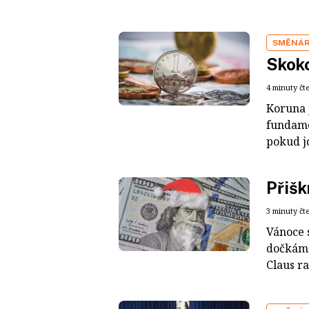
SMĚNÁ
Skoko
4 minuty čt
Koruna 
fundame
pokud jd
Přišk
3 minuty čt
Vánoce s
dočkáme
Claus ra