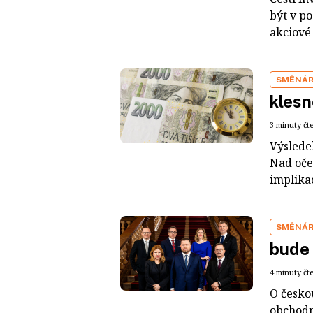
být v p
akciové 
SMĚNÁ
klesn
3 minuty čt
Výsledek
Nad oče
implika
SMĚNÁ
bude 
4 minuty čt
O česko
obchodn