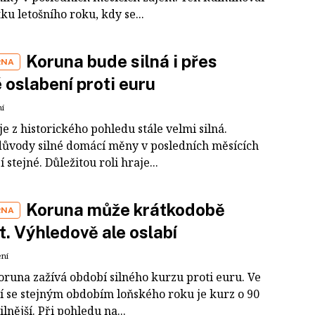
ku letošního roku, kdy se...
Koruna bude silná i přes
RNA
 oslabení proti euru
ní
e z historického pohledu stále velmi silná.
důvody silné domácí měny v posledních měsících
í stejné. Důležitou roli hraje...
Koruna může krátkodobě
RNA
it. Výhledově ale oslabí
ení
oruna zažívá období silného kurzu proti euru. Ve
í se stejným obdobím loňského roku je kurz o 90
ilnější. Při pohledu na...