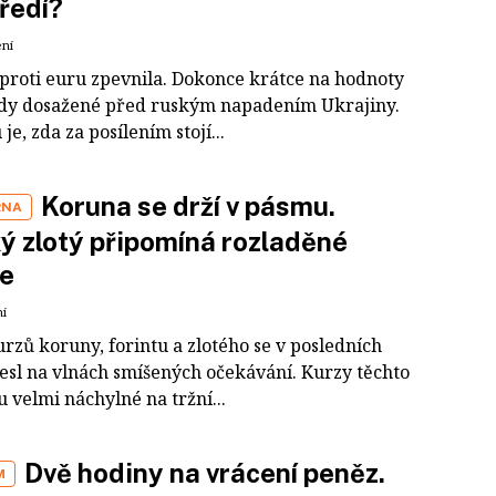
ředí?
ení
proti euru zpevnila. Dokonce krátce na hodnoty
dy dosažené před ruským napadením Ukrajiny.
je, zda za posílením stojí...
Koruna se drží v pásmu.
RNA
ý zlotý připomíná rozladěné
le
ní
rzů koruny, forintu a zlotého se v posledních
esl na vlnách smíšených očekávání. Kurzy těchto
 velmi náchylné na tržní...
Dvě hodiny na vrácení peněz.
M