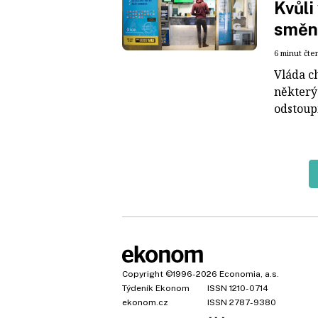
Kvůli
směn
6 minut čte
Vláda c
některý
odstoup
Copyright
©1996-2026
Economia, a.s.
Týdeník Ekonom
ISSN 1210-0714
ekonom.cz
ISSN 2787-9380