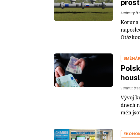
prost
4 minuty čt
Koruna 
naposle
Otázkou 
SMĚNÁ
Polsk
hous
5 minut čte
Vývoj ku
dnech n
měn jsou
EKONO