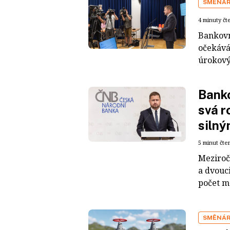
SMĚNÁ
4 minuty čt
Bankovn
očekáván
úrokový
Banko
svá r
siln
5 minut čte
Meziroč
a dvouc
počet m
SMĚNÁ