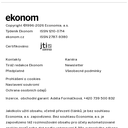
Copyright
©1996-2026
Economia, a.s.
Týdeník Ekonom
ISSN 1210-0714
ekonom.cz
ISSN 2787-9380
Certifikováno:
Kontakty
Kariéra
Tiráž redakce Ekonom
Newsletter
Předplatné
Všeobecné podmínky
Prohlášení o cookies
Nastavení soukromí
Ochrana osobních údajů
Inzerce
, obchodní garant:
Adéla Formáčková
,
+420 739 500 832
Jakékoliv užití obsahu, včetně převzetí článků, je bez souhlasu
Economia, a.s. zapovězeno. Bez souhlasu Economia, a.s. je
zapovězeno též rozmnožování obsahu pro účely automatizované
analýzy textů nebo dat podle ustanovení § 39c autorského zákona.