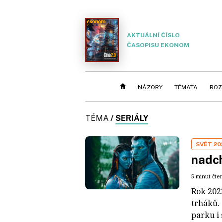
AKTUÁLNÍ ČÍSLO
ČASOPISU EKONOM
NÁZORY
TÉMATA
ROZ
TÉMA
/
SERIÁLY
SVĚT 20
nadch
5 minut čte
Rok 202
trháků.
parku i 