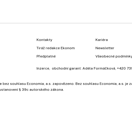
Kontakty
Kariéra
Tiráž redakce Ekonom
Newsletter
Předplatné
Všeobecné podmínk
Inzerce
, obchodní garant:
Adéla Formáčková
,
+420 73
ů, je bez souhlasu Economia, a.s. zapovězeno. Bez souhlasu Economia, a.s. j
ustanovení § 39c autorského zákona.