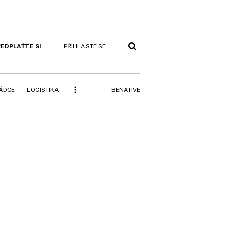
EDPLAŤTE SI
PŘIHLASTE SE
BENATIVE
RÁDCE
LOGISTIKA