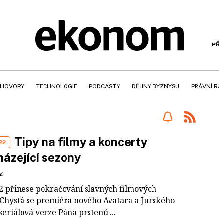
PŘ
HOVORY
TECHNOLOGIE
PODCASTY
DĚJINY BYZNYSU
PRÁVNÍ 
Tipy na filmy a koncerty
22
ázející sezony
ní
2 přinese pokračování slavných filmových
 Chystá se premiéra nového Avatara a Jurského
seriálová verze Pána prstenů....