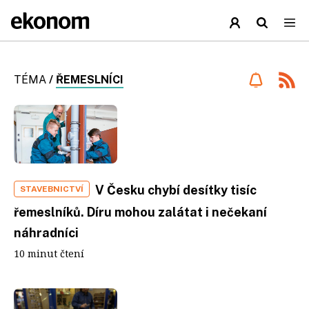
TÉMA
/
ŘEMESLNÍCI
V Česku chybí desítky tisíc
STAVEBNICTVÍ
řemeslníků. Díru mohou zalátat i nečekaní
náhradníci
10 minut čtení