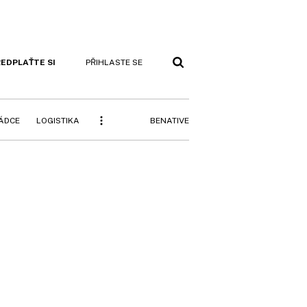
EDPLAŤTE SI
PŘIHLASTE SE
BENATIVE
RÁDCE
LOGISTIKA