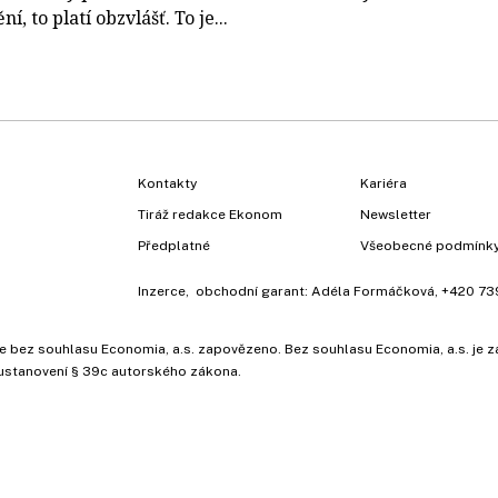
í, to platí obzvlášť. To je...
Kontakty
Kariéra
Tiráž redakce Ekonom
Newsletter
Předplatné
Všeobecné podmínk
Inzerce
, obchodní garant:
Adéla Formáčková
,
+420 73
ů, je bez souhlasu Economia, a.s. zapovězeno. Bez souhlasu Economia, a.s. j
ustanovení § 39c autorského zákona.