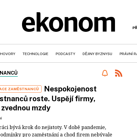
PŘ
HOVORY
TECHNOLOGIE
PODCASTY
DĚJINY BYZNYSU
PRÁVNÍ 
TNANCŮ
Nespokojenost
ACE ZAMĚSTNANCŮ
tnanců roste. Uspějí firmy,
é zvednou mzdy
ní
ráci bývá krok do nejistoty. V době pandemie,
podmínky pro zaměstnání a chod firem nebývale