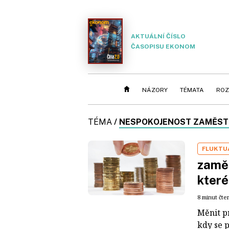
AKTUÁLNÍ ČÍSLO
ČASOPISU EKONOM
NÁZORY
TÉMATA
ROZ
TÉMA
/
NESPOKOJENOST ZAMĚS
FLUKTU
zaměs
kter
8 minut čte
Měnit p
kdy se 