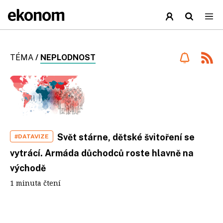
TÉMA
/
NEPLODNOST
Svět stárne, dětské švitoření se
#DATAVIZE
vytrácí. Armáda důchodců roste hlavně na
východě
1 minuta čtení