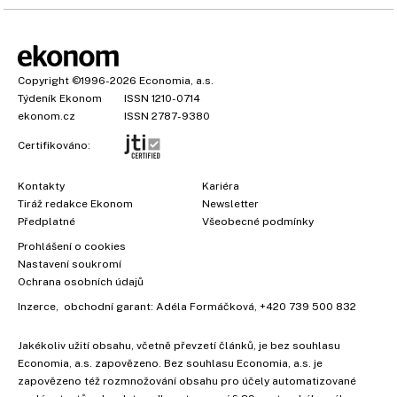
Copyright
©1996-2026
Economia, a.s.
Týdeník Ekonom
ISSN 1210-0714
ekonom.cz
ISSN 2787-9380
Certifikováno:
Kontakty
Kariéra
Tiráž redakce Ekonom
Newsletter
Předplatné
Všeobecné podmínky
Prohlášení o cookies
Nastavení soukromí
Ochrana osobních údajů
Inzerce
, obchodní garant:
Adéla Formáčková
,
+420 739 500 832
Jakékoliv užití obsahu, včetně převzetí článků, je bez souhlasu
Economia, a.s. zapovězeno. Bez souhlasu Economia, a.s. je
zapovězeno též rozmnožování obsahu pro účely automatizované