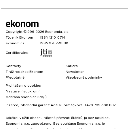
Copyright
©1996-2026
Economia, a.s.
Týdeník Ekonom
ISSN 1210-0714
ekonom.cz
ISSN 2787-9380
Certifikováno:
Kontakty
Kariéra
Tiráž redakce Ekonom
Newsletter
Předplatné
Všeobecné podmínky
Prohlášení o cookies
Nastavení soukromí
Ochrana osobních údajů
Inzerce
, obchodní garant:
Adéla Formáčková
,
+420 739 500 832
Jakékoliv užití obsahu, včetně převzetí článků, je bez souhlasu
Economia, a.s. zapovězeno. Bez souhlasu Economia, a.s. je