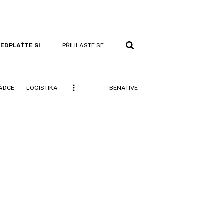
EDPLAŤTE SI
PŘIHLASTE SE
BENATIVE
RÁDCE
LOGISTIKA