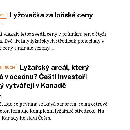
Lyžovačka za loňské ceny
IZE
ení
 vlekaři letos zvedli ceny v průměru jen o čtyři
a. Dvě třetiny lyžařských středisek ponechaly v
i ceny z minulé sezony....
Lyžařský areál, který
NÍ RUCH
á v oceánu? Čeští investoři
ý vytvářejí v Kanadě
ní
ě, kde se pevnina setkává s mořem, se na ostrově
eton formuje komplexní lyžařské středisko. Na
Kanady ho staví Češi s...