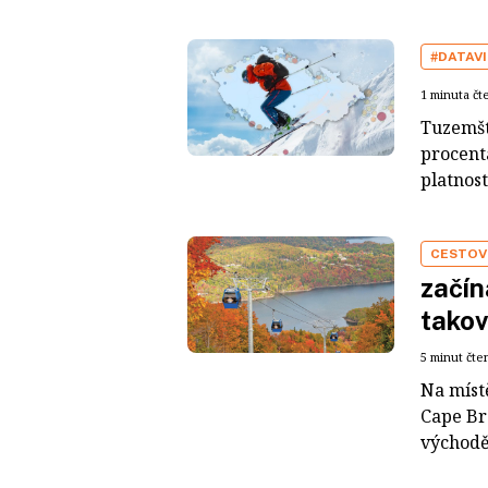
#DATAV
1 minuta čt
Tuzemští
procent
platnost
CESTOV
začín
takov
5 minut čte
Na míst
Cape Br
východě 