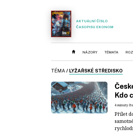
AKTUÁLNÍ ČÍSLO
ČASOPISU EKONOM
NÁZORY
TÉMATA
ROZ
TÉMA
/
LYŽAŘSKÉ STŘEDISKO
České
Kdo c
4 minuty čt
Přílet d
samotné
rychlodr