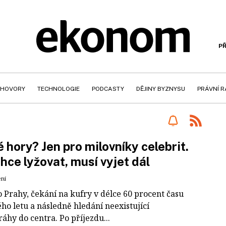
PŘ
HOVORY
TECHNOLOGIE
PODCASTY
DĚJINY BYZNYSU
PRÁVNÍ 
 hory? Jen pro milovníky celebrit.
hce lyžovat, musí vyjet dál
ení
o Prahy, čekání na kufry v délce 60 procent času
ho letu a následně hledání neexistující
áhy do centra. Po příjezdu...