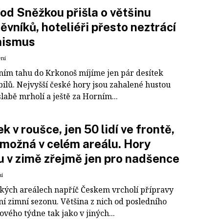
od Sněžkou přišla o většinu
ěvníků, hoteliéři přesto neztrácí
mismus
ení
ním tahu do Krkonoš míjíme jen pár desítek
ilů. Nejvyšší české hory jsou zahalené hustou
labě mrholí a ještě za Horním...
ek v roušce, jen 50 lidí ve frontě,
možná v celém areálu. Hory
 v zimě zřejmě jen pro nadšence
ní
ských areálech napříč Českem vrcholí přípravy
ní zimní sezonu. Většina z nich od posledního
ového týdne tak jako v jiných...