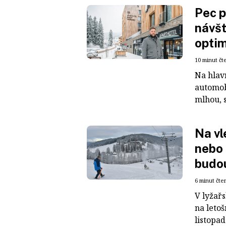
Pec p
návšt
opti
10 minut čt
Na hlav
automob
mlhou, s
Na vl
nebo 
budou
6 minut čte
V lyžař
na letoš
listopad