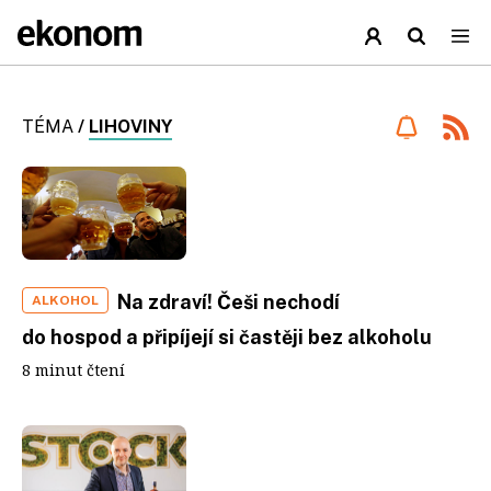
TÉMA
/
LIHOVINY
Na zdraví! Češi nechodí
ALKOHOL
do hospod a připíjejí si častěji bez alkoholu
8 minut čtení