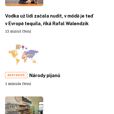
Vodka už lidi začala nudit, v módě je teď
v Evropě tequila, říká Rafal Walendzik
13 minut čtení
Národy pijanů
#DATAVIZE
1 minuta čtení