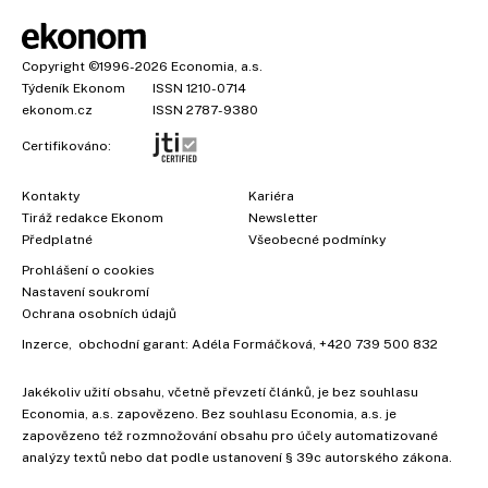
Copyright
©1996-2026
Economia, a.s.
Týdeník Ekonom
ISSN 1210-0714
ekonom.cz
ISSN 2787-9380
Certifikováno:
Kontakty
Kariéra
Tiráž redakce Ekonom
Newsletter
Předplatné
Všeobecné podmínky
Prohlášení o cookies
Nastavení soukromí
Ochrana osobních údajů
Inzerce
, obchodní garant:
Adéla Formáčková
,
+420 739 500 832
Jakékoliv užití obsahu, včetně převzetí článků, je bez souhlasu
Economia, a.s. zapovězeno. Bez souhlasu Economia, a.s. je
zapovězeno též rozmnožování obsahu pro účely automatizované
analýzy textů nebo dat podle ustanovení § 39c autorského zákona.