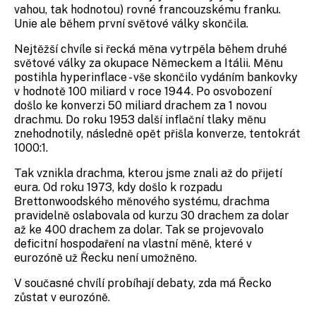
vahou, tak hodnotou) rovné francouzskému franku.
Unie ale během první světové války skončila.
Nejtěžší chvíle si řecká měna vytrpěla během druhé
světové války za okupace Německem a Itálii. Měnu
postihla hyperinflace - vše skončilo vydáním bankovky
v hodnotě 100 miliard v roce 1944. Po osvobození
došlo ke konverzi 50 miliard drachem za 1 novou
drachmu. Do roku 1953 další inflační tlaky měnu
znehodnotily, následně opět přišla konverze, tentokrát
1000:1.
Tak vznikla drachma, kterou jsme znali až do přijetí
eura. Od roku 1973, kdy došlo k rozpadu
Brettonwoodského měnového systému, drachma
pravidelně oslabovala od kurzu 30 drachem za dolar
až ke 400 drachem za dolar. Tak se projevovalo
deficitní hospodaření na vlastní měně, které v
eurozóně už Řecku není umožněno.
V současné chvílí probíhají debaty, zda má Řecko
zůstat v eurozóně.