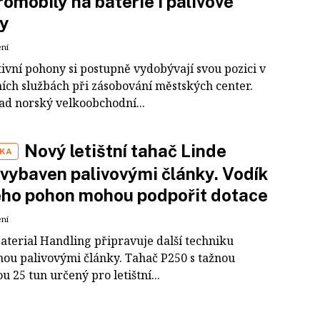
romobily na baterie i palivové
ky
ení
ivní pohony si postupně vydobývají svou pozici v
ích službách při zásobování městských center.
ad norský velkoobchodní...
Nový letištní tahač Linde
IKA
vybaven palivovými články. Vodík
eho pohon mohou podpořit dotace
ení
aterial Handling připravuje další techniku
ou palivovými články. Tahač P250 s tažnou
u 25 tun určený pro letištní...