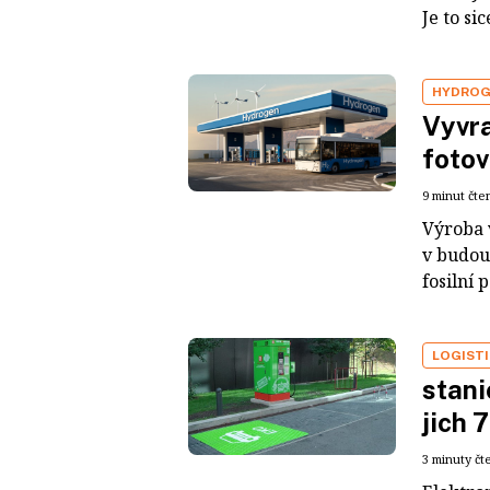
Je to sic
HYDRO
Vyvra
fotov
9 minut čte
Výroba 
v budou
fosilní 
LOGIST
stani
jich 
3 minuty čt