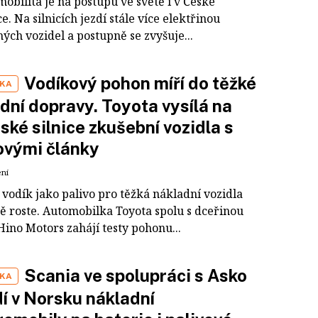
obilita je na postupu ve světě i v České
e. Na silnicích jezdí stále více elektřinou
ých vozidel a postupně se zvyšuje...
Vodíkový pohon míří do těžké
IKA
dní dopravy. Toyota vysílá na
ské silnice zkušební vozidla s
ovými články
ení
 vodík jako palivo pro těžká nákladní vozidla
ě roste. Automobilka Toyota spolu s dceřinou
ino Motors zahájí testy pohonu...
Scania ve spolupráci s Asko
IKA
í v Norsku nákladní