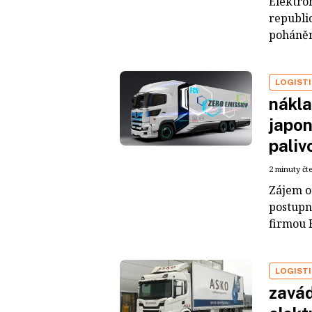
Elektrom
republic
poháněn
LOGIST
nákla
japon
paliv
2 minuty čt
Zájem o
postupn
firmou H
LOGIST
zavád