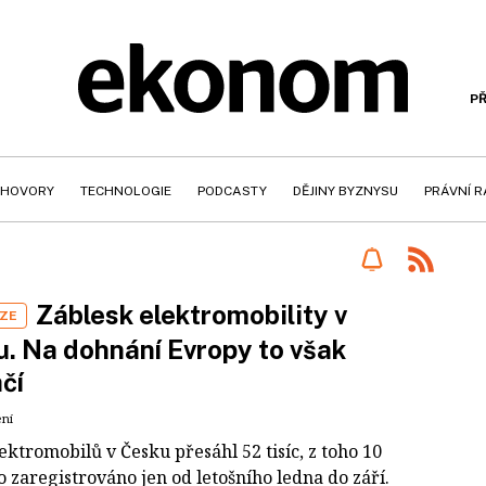
PŘ
HOVORY
TECHNOLOGIE
PODCASTY
DĚJINY BYZNYSU
PRÁVNÍ 
Záblesk elektromobility v
IZE
. Na dohnání Evropy to však
čí
ení
ektromobilů v Česku přesáhl 52 tisíc, z toho 10
lo zaregistrováno jen od letošního ledna do září.