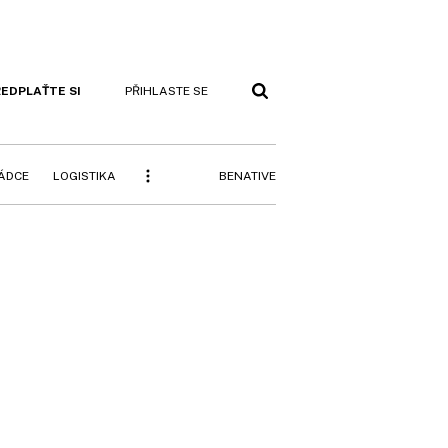
EDPLAŤTE SI
PŘIHLASTE SE
BENATIVE
RÁDCE
LOGISTIKA