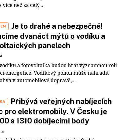
e více než za celý...
Je to drahé a nebezpečné!
GEN
címe dvanáct mýtů o vodíku a
oltaických panelech
ní
vodíku a fotovoltaika budou hrát významnou roli
cí energetice. Vodíkový pohon může nahradit
paliva v automobilové dopravě,...
Přibývá veřejných nabíjecích
IKA
c pro elektromobily. V Česku je
700 s 1310 dobíjecími body
ení