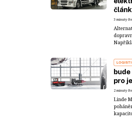
elekt
člán
3 minuty čt
Alternat
dopravn
Napříkl
LOGIST
bude 
pro j
2 minuty čt
Linde M
poháněn
kapacito