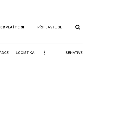
EDPLAŤTE SI
PŘIHLASTE SE
BENATIVE
RÁDCE
LOGISTIKA