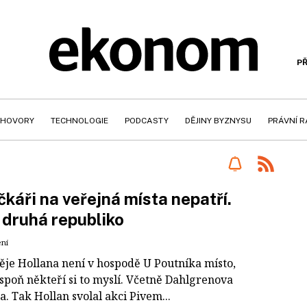
PŘ
HOVORY
TECHNOLOGIE
PODCASTY
DĚJINY BYZNYSU
PRÁVNÍ 
čkáři na veřejná místa nepatří.
, druhá republiko
ení
ěje Hollana není v hospodě U Poutníka místo,
spoň někteří si to myslí. Včetně Dahlgrenova
. Tak Hollan svolal akci Pivem...