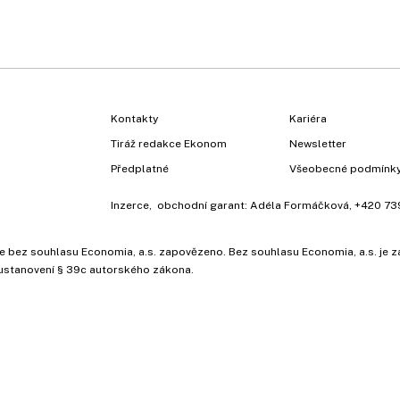
Kontakty
Kariéra
Tiráž redakce Ekonom
Newsletter
Předplatné
Všeobecné podmínk
Inzerce
, obchodní garant:
Adéla Formáčková
,
+420 73
ů, je bez souhlasu Economia, a.s. zapovězeno. Bez souhlasu Economia, a.s. j
ustanovení § 39c autorského zákona.