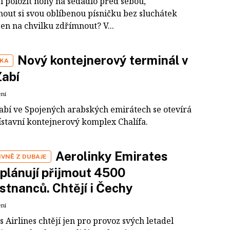
i položit nohy na sedadlo před sebou,
nout si svou oblíbenou písničku bez sluchátek
jen na chvilku zdřímnout? V...
Nový kontejnerový terminál v
IKA
Zabí
ení
abí ve Spojených arabských emirátech se otevírá
ístavní kontejnerový komplex Chalífa.
Aerolinky Emirates
IVNĚ Z DUBAJE
 plánují přijmout 4500
tnanců. Chtějí i Čechy
ení
 Airlines chtějí jen pro provoz svých letadel