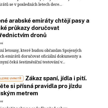
rátů se v posledních letech dere...
né arabské emiráty chtějí pasy a
ské průkazy doručovat
řednictvím dronů
ení
tní letouny, které budou občanům Spojených
ch emirátů doručovat oficiální dokumenty a
 nyní čeká šestiměsíční testování v...
Zákaz spaní, jídla i pití.
LERIE UVNITŘ
ěte si přísná pravidla pro jízdu
jským metrem
ení