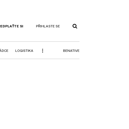
EDPLAŤTE SI
PŘIHLASTE SE
BENATIVE
RÁDCE
LOGISTIKA