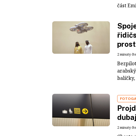
část Emi
Spoje
řidič
prost
2 minuty čt
Bezpilo
arabský
balíčky,
FOTOGA
Projd
duba
2 minuty čt