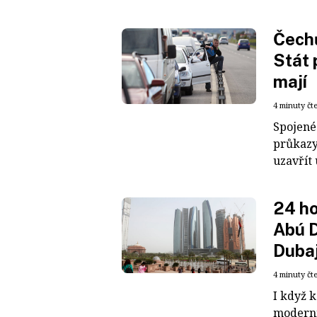
Čechů
Stát 
mají
4 minuty čt
Spojené
průkazy.
uzavřít 
24 ho
Abú D
Duba
4 minuty čt
I když k
moderní