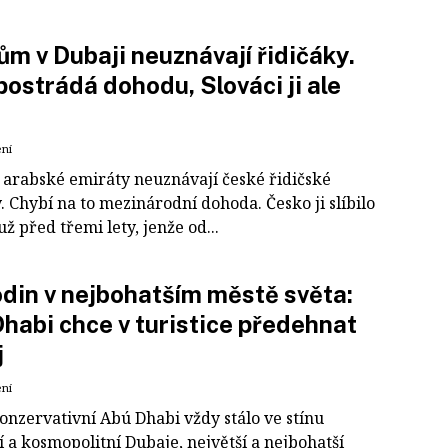
m v Dubaji neuznávají řidičáky.
postrádá dohodu, Slováci ji ale
ení
 arabské emiráty neuznávají české řidičské
 Chybí na to mezinárodní dohoda. Česko ji slíbilo
už před třemi lety, jenže od...
din v nejbohatším městě světa:
habi chce v turistice předehnat
j
ení
onzervativní Abú Dhabi vždy stálo ve stínu
 a kosmopolitní Dubaje, největší a nejbohatší