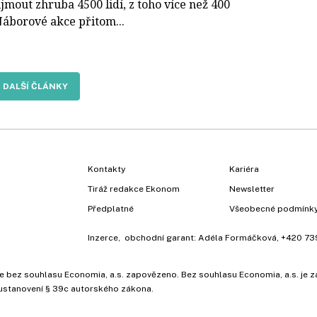
ijmout zhruba 4500 lidí, z toho více než 400
Náborové akce přitom...
DALŠÍ ČLÁNKY
Kontakty
Kariéra
Tiráž redakce Ekonom
Newsletter
Předplatné
Všeobecné podmínk
Inzerce
, obchodní garant:
Adéla Formáčková
,
+420 73
ů, je bez souhlasu Economia, a.s. zapovězeno. Bez souhlasu Economia, a.s. j
ustanovení § 39c autorského zákona.