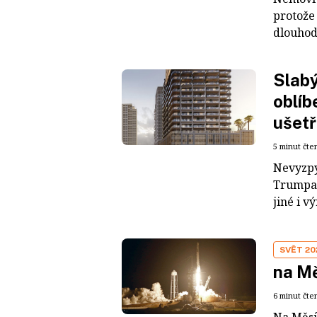
protože
dlouhod
Slabý
oblíb
ušetř
5 minut čte
Nevyzpy
Trumpa 
jiné i v
SVĚT 20
na M
6 minut čte