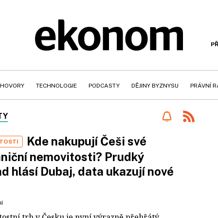
PŘ
HOVORY
TECHNOLOGIE
PODCASTY
DĚJINY BYZNYSU
PRÁVNÍ 
TY
Kde nakupují Češi své
TOSTI
niční nemovitosti? Prudký
d hlásí Dubaj, data ukazují nové
ní
ostní trh v Česku je nyní výrazně přehřátý,