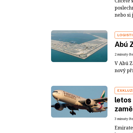
Chcete s
poslech
nebo si 
LOGIST
Abú 
2 minuty čt
V Abú Z
nový př
EXKLUZ
letos
zaměs
3 minuty čt
Emirates