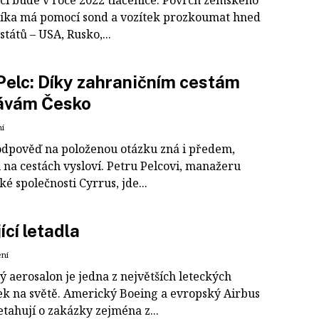
ci bude v roce 2022 tlačenice. Povrch zemského
íka má pomocí sond a vozítek prozkoumat hned
států – USA, Rusko,...
Pelc: Díky zahraničním cestám
ávám Česko
ní
dpověď na položenou otázku zná i předem,
i na cestách vysloví. Petru Pelcovi, manažeru
é společnosti Cyrrus, jde...
ící letadla
ení
 aerosalon je jedna z největších leteckých
ek na světě. Americký Boeing a evropský Airbus
etahují o zakázky zejména z...