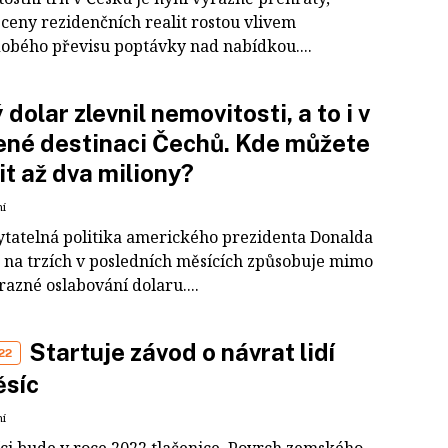
 ceny rezidenčních realit rostou vlivem
obého převisu poptávky nad nabídkou....
 dolar zlevnil nemovitosti, a to i v
ené destinaci Čechů. Kde můžete
it až dva miliony?
ní
tatelná politika amerického prezidenta Donalda
na trzích v posledních měsících způsobuje mimo
ýrazné oslabování dolaru....
Startuje závod o návrat lidí
22
ěsíc
ní