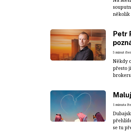
Na Měsí
souputn
několik 
Petr 
pozn
5 minut čte
Někdy o
přesto j
brokersk
Maluj
1 minuta čt
Dubajský
přehlíd
se tu př