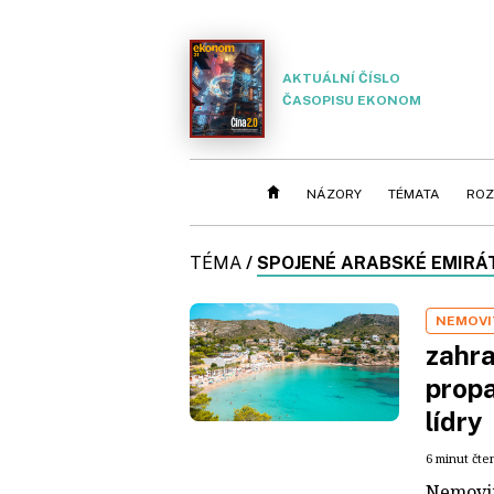
AKTUÁLNÍ ČÍSLO
ČASOPISU EKONOM
NÁZORY
TÉMATA
ROZ
TÉMA
/
SPOJENÉ ARABSKÉ EMIRÁ
NEMOVI
zahra
propa
lídry
6 minut čte
Nemovit