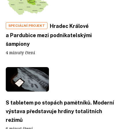
Hradec Králové
SPECIÁLNÍ PROJEKT
a Pardubice mezi podnikatelskými
šampiony
4 minuty čtení
S tabletem po stopách pamětníků. Moderní
výstava představuje hrdiny totalitních
režimů
6 minut čtení