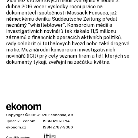
Více než sto světových médií zveřejnilo v neděli 3.
dubna 2016 večer výsledky roční práce na
dokumentech společnosti Mossack Fonseca, jež
německému deníku Süddeutsche Zeitung předal
neznámý "whistleblower". Konsorcium médií a
investigativních novinářů tak získalo 11,5 milionu
záznamů o finančních operacích aktivních politiků,
řady celebrit či fotbalových hvězd nebo také drogové
mafie.
Mezinárodní konsorcium investigativních
novinářů (ICIJ)
prý celý seznam firem a lidí, kterých se
dokumenty týkají, zveřejní na začátku května.
Copyright
©1996-2026
Economia, a.s.
Týdeník Ekonom
ISSN 1210-0714
ekonom.cz
ISSN 2787-9380
Certifikováno: