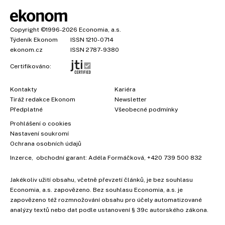
Copyright
©1996-2026
Economia, a.s.
Týdeník Ekonom
ISSN 1210-0714
ekonom.cz
ISSN 2787-9380
Certifikováno:
Kontakty
Kariéra
Tiráž redakce Ekonom
Newsletter
Předplatné
Všeobecné podmínky
Prohlášení o cookies
Nastavení soukromí
Ochrana osobních údajů
Inzerce
, obchodní garant:
Adéla Formáčková
,
+420 739 500 832
Jakékoliv užití obsahu, včetně převzetí článků, je bez souhlasu
Economia, a.s. zapovězeno. Bez souhlasu Economia, a.s. je
zapovězeno též rozmnožování obsahu pro účely automatizované
analýzy textů nebo dat podle ustanovení § 39c autorského zákona.