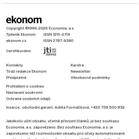
Copyright
©1996-2026
Economia, a.s.
Týdeník Ekonom
ISSN 1210-0714
ekonom.cz
ISSN 2787-9380
Certifikováno:
Kontakty
Kariéra
Tiráž redakce Ekonom
Newsletter
Předplatné
Všeobecné podmínky
Prohlášení o cookies
Nastavení soukromí
Ochrana osobních údajů
Inzerce
, obchodní garant:
Adéla Formáčková
,
+420 739 500 832
Jakékoliv užití obsahu, včetně převzetí článků, je bez souhlasu
Economia, a.s. zapovězeno. Bez souhlasu Economia, a.s. je
zapovězeno též rozmnožování obsahu pro účely automatizované