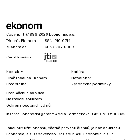
Copyright
©1996-2026
Economia, a.s.
Týdeník Ekonom
ISSN 1210-0714
ekonom.cz
ISSN 2787-9380
Certifikováno:
Kontakty
Kariéra
Tiráž redakce Ekonom
Newsletter
Předplatné
Všeobecné podmínky
Prohlášení o cookies
Nastavení soukromí
Ochrana osobních údajů
Inzerce
, obchodní garant:
Adéla Formáčková
,
+420 739 500 832
Jakékoliv užití obsahu, včetně převzetí článků, je bez souhlasu
Economia, a.s. zapovězeno. Bez souhlasu Economia, a.s. je