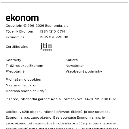
Copyright
©1996-2026
Economia, a.s.
Týdeník Ekonom
ISSN 1210-0714
ekonom.cz
ISSN 2787-9380
Certifikováno:
Kontakty
Kariéra
Tiráž redakce Ekonom
Newsletter
Předplatné
Všeobecné podmínky
Prohlášení o cookies
Nastavení soukromí
Ochrana osobních údajů
Inzerce
, obchodní garant:
Adéla Formáčková
,
+420 739 500 832
Jakékoliv užití obsahu, včetně převzetí článků, je bez souhlasu
Economia, a.s. zapovězeno. Bez souhlasu Economia, a.s. je
zapovězeno též rozmnožování obsahu pro účely automatizované
analýzy textů nebo dat podle ustanovení § 39c autorského zákona.