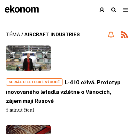
TÉMA
/
AIRCRAFT INDUSTRIES
L-410 ožívá. Prototyp
SERIÁL O LETECKÉ VÝROBĚ
inovovaného letadla vzlétne o Vánocích,
zájem mají Rusové
5 minut čtení