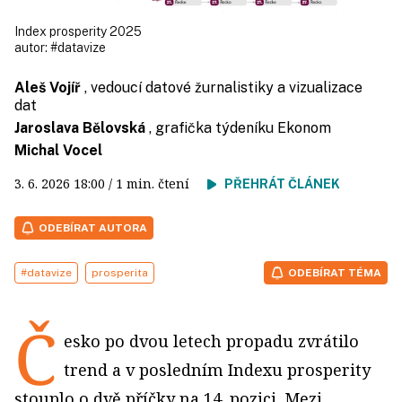
Index prosperity 2025
autor:
#datavize
Aleš Vojíř
, vedoucí datové žurnalistiky a vizualizace
dat
Jaroslava Bělovská
, grafička týdeníku Ekonom
Michal Vocel
3. 6. 2026
18:00
/ 1 min. čtení
PŘEHRÁT ČLÁNEK
ODEBÍRAT AUTORA
#datavize
prosperita
ODEBÍRAT TÉMA
Č
esko po dvou letech propadu zvrátilo
trend a v posledním Indexu prosperity
stouplo o dvě příčky na 14. pozici. Mezi