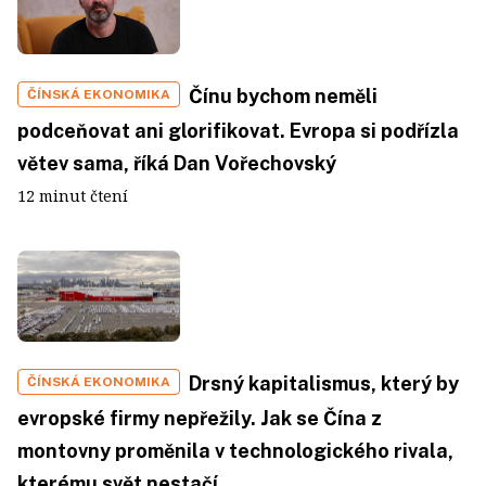
Čínu bychom neměli
ČÍNSKÁ EKONOMIKA
podceňovat ani glorifikovat. Evropa si podřízla
větev sama, říká Dan Vořechovský
12 minut čtení
Drsný kapitalismus, který by
ČÍNSKÁ EKONOMIKA
evropské firmy nepřežily. Jak se Čína z
montovny proměnila v technologického rivala,
kterému svět nestačí