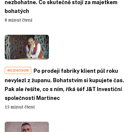
nezbohatne. Co skutečně stojí za majetkem
bohatých
8 minut čtení
Po prodeji fabriky klient půl roku
ROZHOVOR
nevylezl z županu. Bohatstvím si kupujete čas.
Pak ale řešíte, co s ním, říká šéf J&T Investiční
společnosti Martinec
15 minut čtení