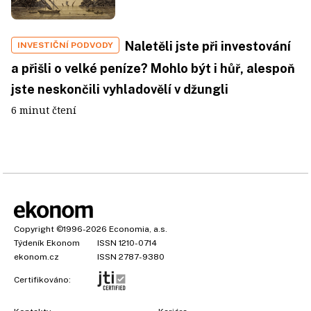
Naletěli jste při investování
INVESTIČNÍ PODVODY
a přišli o velké peníze? Mohlo být i hůř, alespoň
jste neskončili vyhladovělí v džungli
6 minut čtení
Copyright
©1996-2026
Economia, a.s.
Týdeník Ekonom
ISSN 1210-0714
ekonom.cz
ISSN 2787-9380
Certifikováno: