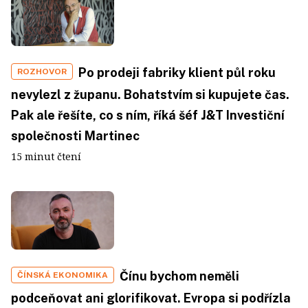
Po prodeji fabriky klient půl roku
ROZHOVOR
nevylezl z županu. Bohatstvím si kupujete čas.
Pak ale řešíte, co s ním, říká šéf J&T Investiční
společnosti Martinec
15 minut čtení
Čínu bychom neměli
ČÍNSKÁ EKONOMIKA
podceňovat ani glorifikovat. Evropa si podřízla