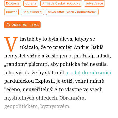
Explosia
obrana
Armáda České republiky
privatizace
Budvar
Babiš Andrej
newsletter Týden v komentářích
ODEBÍRAT TÉMA
V
lastně by to byla úleva, kdyby se
ukázalo, že to premiér Andrej Babiš
nemyslel vážně a že šlo jen o, jak říkají mladí,
„random“ plácnutí, aby politická řeč nestála.
Jeho výrok, že by stát měl
prodat do zahraničí
pardubickou Explosii, je totiž, velmi mírně
řečeno, neuvěřitelný. A to vlastně ve všech
myslitelných ohledech. Obranném,
geopolitickém, byznysovém.