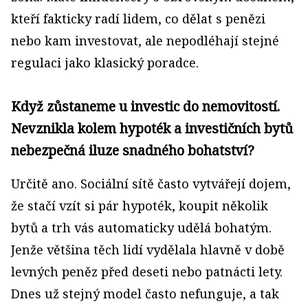
kteří fakticky radí lidem, co dělat s penězi
nebo kam investovat, ale nepodléhají stejné
regulaci jako klasický poradce.
Když zůstaneme u investic do nemovitostí.
Nevznikla kolem hypoték a investičních bytů
nebezpečná iluze snadného bohatství?
Určitě ano. Sociální sítě často vytvářejí dojem,
že stačí vzít si pár hypoték, koupit několik
bytů a trh vás automaticky udělá bohatým.
Jenže většina těch lidí vydělala hlavně v době
levných peněz před deseti nebo patnácti lety.
Dnes už stejný model často nefunguje, a tak