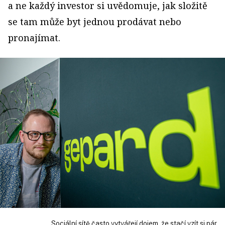
a ne každý investor si uvědomuje, jak složitě
se tam může byt jednou prodávat nebo
pronajímat.
„Sociální sítě často vytvářejí dojem, že stačí vzít si pár