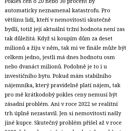
Pokles cen o 20 nebo 30 procent by
automaticky neznamenal katastrofu. Pro
většinu lidí, kteří v nemovitosti skutečně
bydlí, totiž její aktuální tržní hodnota není zas
tak důležitá. Když si koupím dům za deset
milionů a žiju v něm, tak mi ve finále může být
celkem jedno, jestli má dnes hodnotu osm
nebo dvanáct milionů. Podobně je to i u
investičního bytu. Pokud mám stabilního
nájemníka, který pravidelně platí nájem, tak
pro mě krátkodobý pokles ceny nemusí být
zásadní problém. Ani v roce 2022 se realitní
trh úplně nezastavil. Jen si nemovitosti našly
jiné kupce. Skutečný problém přišel až v roce