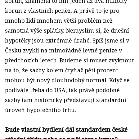
korun, znamená to mít jeden až dva miliony
korun z vlastních peněz. A právě to je pro
mnoho lidí mnohem větší problém než
samotná výše splátky. Nemyslím si, že dnešní
hypotéky jsou extrémně drahé. Spíš jsme si v
Česku zvykli na mimořádně levné peníze v
předchozích letech. Budeme si muset zvyknout
na to, že sazby kolem čtyř až pěti procent
mohou být nový dlouhodobý normál. Když se
podíváte třeba do USA, tak právě podobné
sazby tam historicky představují standardní
úroveň hypotečního trhu.
Bude vlastní bydlení dál standardem české