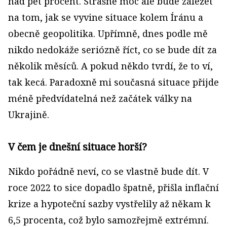
nad pět procent. Strašně moc ale bude záležet
na tom, jak se vyvine situace kolem Íránu a
obecně geopolitika. Upřímně, dnes podle mě
nikdo nedokáže seriózně říct, co se bude dít za
několik měsíců. A pokud někdo tvrdí, že to ví,
tak kecá. Paradoxně mi současná situace přijde
méně předvídatelná než začátek války na
Ukrajině.
V čem je dnešní situace horší?
Nikdo pořádně neví, co se vlastně bude dít. V
roce 2022 to sice dopadlo špatně, přišla inflační
krize a hypoteční sazby vystřelily až někam k
6,5 procenta, což bylo samozřejmě extrémní.