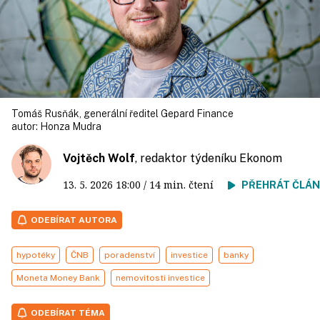
Tomáš Rusňák, generální ředitel Gepard Finance
autor:
Honza Mudra
Vojtěch Wolf
, redaktor týdeníku Ekonom
13. 5. 2026
18:00
/ 14 min. čtení
PŘEHRÁT ČLÁ
ODEBÍRAT AUTORA
hypotéky
ČNB
poradenství
investice
banky
Moneta Money Bank
nemovitosti investice
ODEBÍRAT TÉMA