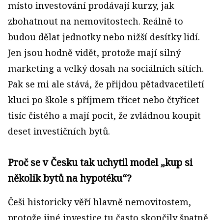
místo investování prodávají kurzy, jak
zbohatnout na nemovitostech. Reálně to
budou dělat jednotky nebo nižší desítky lidí.
Jen jsou hodně vidět, protože mají silný
marketing a velký dosah na sociálních sítích.
Pak se mi ale stává, že přijdou pětadvacetiletí
kluci po škole s příjmem třicet nebo čtyřicet
tisíc čistého a mají pocit, že zvládnou koupit
deset investičních bytů.
Proč se v Česku tak uchytil model „kup si
několik bytů na hypotéku“?
Češi historicky věří hlavně nemovitostem,
protože jiné investice tu často skončily špatně.