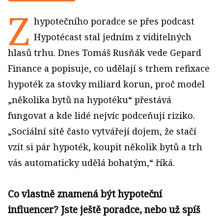
Z
hypotečního poradce se přes podcast
Hypotécast stal jedním z viditelných
hlasů trhu. Dnes Tomáš Rusňák vede Gepard
Finance a popisuje, co udělají s trhem refixace
hypoték za stovky miliard korun, proč model
„několika bytů na hypotéku“ přestává
fungovat a kde lidé nejvíc podceňují riziko.
„Sociální sítě často vytvářejí dojem, že stačí
vzít si pár hypoték, koupit několik bytů a trh
vás automaticky udělá bohatým,“ říká.
Co vlastně znamená být hypoteční
influencer? Jste ještě poradce, nebo už spíš