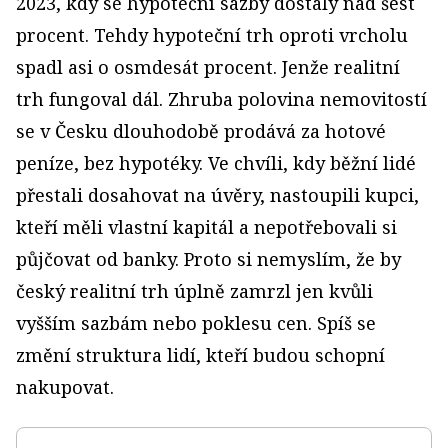
2023, kdy se hypoteční sazby dostaly nad šest
procent. Tehdy hypoteční trh oproti vrcholu
spadl asi o osmdesát procent. Jenže realitní
trh fungoval dál. Zhruba polovina nemovitostí
se v Česku dlouhodobě prodává za hotové
peníze, bez hypotéky. Ve chvíli, kdy běžní lidé
přestali dosahovat na úvěry, nastoupili kupci,
kteří měli vlastní kapitál a nepotřebovali si
půjčovat od banky. Proto si nemyslím, že by
český realitní trh úplně zamrzl jen kvůli
vyšším sazbám nebo poklesu cen. Spíš se
změní struktura lidí, kteří budou schopní
nakupovat.