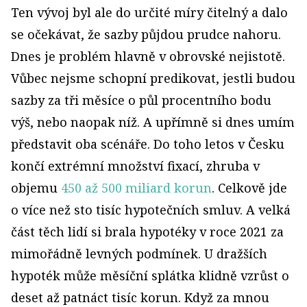
Ten vývoj byl ale do určité míry čitelný a dalo
se očekávat, že sazby půjdou prudce nahoru.
Dnes je problém hlavně v obrovské nejistotě.
Vůbec nejsme schopní predikovat, jestli budou
sazby za tři měsíce o půl procentního bodu
výš, nebo naopak níž. A upřímně si dnes umím
představit oba scénáře. Do toho letos v Česku
končí extrémní množství fixací, zhruba v
objemu
450 až 500 miliard korun
. Celkově jde
o více než sto tisíc hypotečních smluv. A velká
část těch lidí si brala hypotéky v roce 2021 za
mimořádně levných podmínek. U dražších
hypoték může měsíční splátka klidně vzrůst o
deset až patnáct tisíc korun. Když za mnou