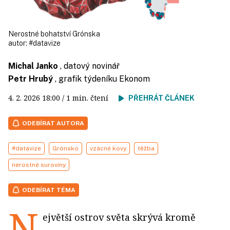
Nerostné bohatství Grónska
autor:
#datavize
Michal Janko
, datový novinář
Petr Hrubý
, grafik týdeníku Ekonom
4. 2. 2026
18:00
/ 1 min. čtení
PŘEHRÁT ČLÁNEK
ODEBÍRAT AUTORA
#datavize
Grónsko
vzácné kovy
těžba
nerostné suroviny
ODEBÍRAT TÉMA
N
ejvětší ostrov světa skrývá kromě