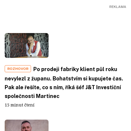
Po prodeji fabriky klient půl roku
ROZHOVOR
nevylezl z županu. Bohatstvím si kupujete čas.
Pak ale řešíte, co s ním, říká šéf J&T Investiční
společnosti Martinec
15 minut čtení