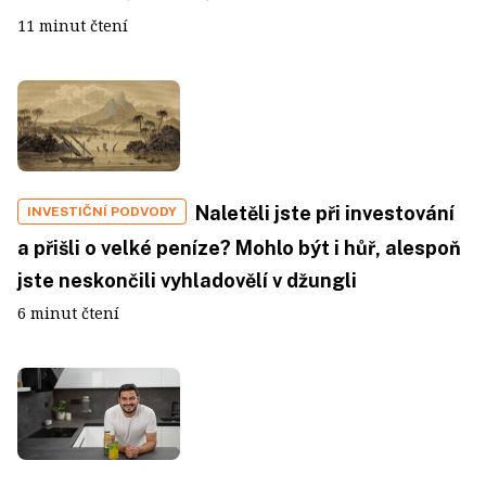
11 minut čtení
Naletěli jste při investování
INVESTIČNÍ PODVODY
a přišli o velké peníze? Mohlo být i hůř, alespoň
jste neskončili vyhladovělí v džungli
6 minut čtení