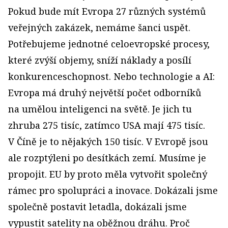
Pokud bude mít Evropa 27 různých systémů
veřejných zakázek, nemáme šanci uspět.
Potřebujeme jednotné celoevropské procesy,
které zvýší objemy, sníží náklady a posílí
konkurenceschopnost. Nebo technologie a AI:
Evropa má druhý největší počet odborníků
na umělou inteligenci na světě. Je jich tu
zhruba 275 tisíc, zatímco USA mají 475 tisíc.
V Číně je to nějakých 150 tisíc. V Evropě jsou
ale rozptýleni po desítkách zemí. Musíme je
propojit. EU by proto měla vytvořit společný
rámec pro spolupráci a inovace. Dokázali jsme
společně postavit letadla, dokázali jsme
vypustit satelity na oběžnou dráhu. Proč