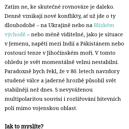
Zatím ne, ke skutečné rovnováze je daleko.
Denně vznikají nové konflikty, ať už jde o ty
dlouhodobé – na Ukrajině nebo na
Blízkém
východě
– nebo méně viditelné, jako je situace
v Jemenu, napětí mezi Indií a Pákistánem nebo
rostoucí tenze v Jihočínském moři. V tomto
ohledu je svět momentálně velmi nestabilní.
Paradoxně bych řekl, že v 80. letech navzdory
studené válce a jaderné hrozbě působil svět
stabilněji než dnes. S nevyváženou
multipolaritou souvisí i rozšiřování bitevních
polí mimo vojenskou oblast.
Jak to myslíte?