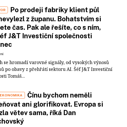
Po prodeji fabriky klient půl
VOR
nevylezl z županu. Bohatstvím si
ete čas. Pak ale řešíte, co s ním,
šéf J&T Investiční společnosti
inec
ení
ch se hromadí varovné signály, od vysokých výnosů
ů po obavy z přehřátí sektoru AI. Šéf J&T Investiční
sti Tomáš...
Čínu bychom neměli
 EKONOMIKA
ňovat ani glorifikovat. Evropa si
zla větev sama, říká Dan
chovský