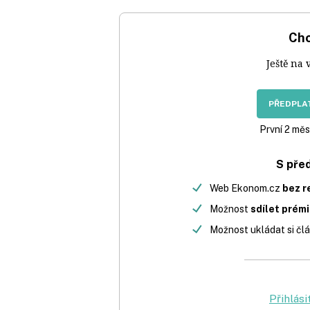
Chc
Ještě na 
PŘEDPLAT
První 2 měs
S pře
Web Ekonom.cz
bez r
Možnost
sdílet prém
Možnost ukládat si člá
Přihlási