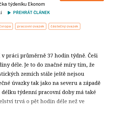
fička týdeníku Ekonom
tení
PŘEHRÁT ČLÁNEK
Evropa
pracovní úvazek
částečný úvazek
 v práci průměrně 37 hodin týdně. Češi
diny déle. Je to do značné míry tím, že
tických zemích stále ještě nejsou
ečné úvazky tak jako na severu a západě
a délku týdenní pracovní doby má také
lství trvá o pět hodin déle než ve