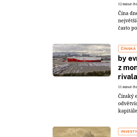
12 minut čt
Čína dn
největš
často po
ČÍNSKÁ
by ev
z mon
rival
11 minut čt
Čínský 
odvětvíc
kapitál
INVEST