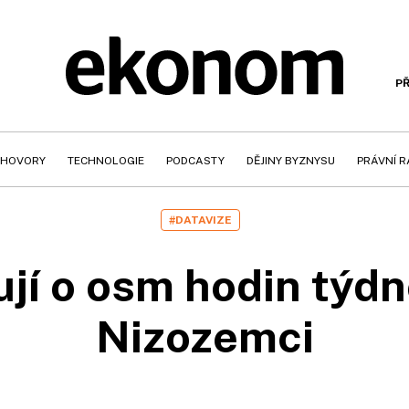
PŘ
HOVORY
TECHNOLOGIE
PODCASTY
DĚJINY BYZNYSU
PRÁVNÍ 
#DATAVIZE
ují o osm hodin týdn
Nizozemci