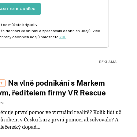
LÁSIT SE K ODBĚRU
t se můžete kdykoliv.
 že dochází ke sbírání a zpracování osobních údajů. Více
chrany osobních údajů naleznete
ZDE
.
Na vlně podnikání s Markem
ST
m, ředitelem firmy VR Rescue
ení
rénuje první pomoc ve virtuální realitě? Kolik lidí už
působem v Česku kurz první pomoci absolvovalo? A
olečenský dopad...