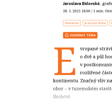
Jaroslava Bělovská
, gra
28. 5. 2025
18:00
/ 1 min. č
#datavize
pracovní doba
ODEBÍRAT TÉMA
E
vropané stráví
o dvě a půl ho
v postkomunis
rozšířené část
kontinentu. Značný vliv n
obor – v tuzemském stavite
školství.