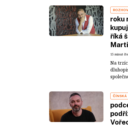
ROZHO
roku 
kupuj
říká 
Mart
15 minut čt
Na trzí
dluhopis
společno
ČÍNSKÁ
podce
podří
Voře