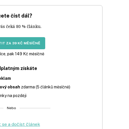
ete číst dál?
vás čeká 80 % článku.
IT ZA 39 KČ MĚSÍČNĚ
íce, pak 149 Kč měsíčně
dplatným získáte
eklam
iový obsah
zdarma (5 článků měsíčně)
nky na později
Nebo
t se a dočíst článek