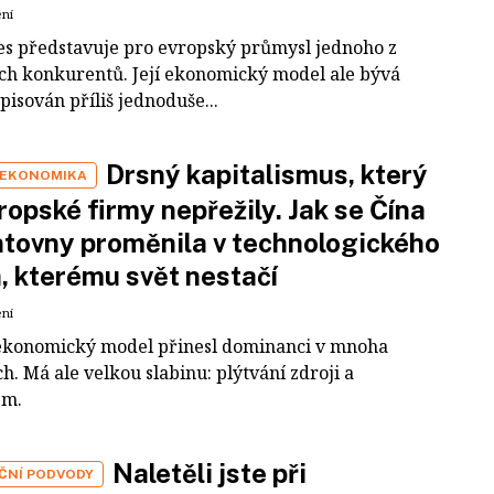
ení
es představuje pro evropský průmysl jednoho z
ích konkurentů. Její ekonomický model ale bývá
pisován příliš jednoduše...
Drsný kapitalismus, který
 EKONOMIKA
ropské firmy nepřežily. Jak se Čína
tovny proměnila v technologického
a, kterému svět nestačí
ení
ekonomický model přinesl dominanci v mnoha
h. Má ale velkou slabinu: plýtvání zdroji a
em.
Naletěli jste při
IČNÍ PODVODY