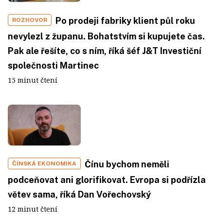
Po prodeji fabriky klient půl roku
ROZHOVOR
nevylezl z županu. Bohatstvím si kupujete čas.
Pak ale řešíte, co s ním, říká šéf J&T Investiční
společnosti Martinec
15 minut čtení
Čínu bychom neměli
ČÍNSKÁ EKONOMIKA
podceňovat ani glorifikovat. Evropa si podřízla
větev sama, říká Dan Vořechovský
12 minut čtení