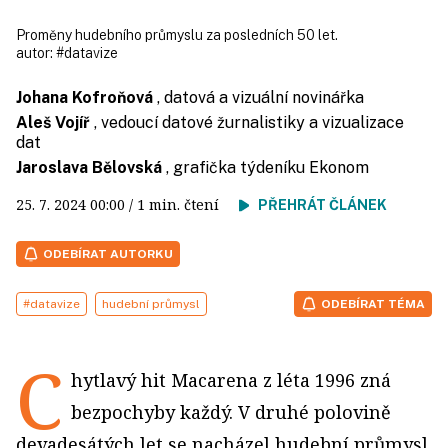
Proměny hudebního průmyslu za posledních 50 let.
autor:
#datavize
Johana Kofroňová
, datová a vizuální novinářka
Aleš Vojíř
, vedoucí datové žurnalistiky a vizualizace
dat
Jaroslava Bělovská
, grafička týdeníku Ekonom
25. 7. 2024
00:00
/ 1 min. čtení
PŘEHRÁT ČLÁNEK
ODEBÍRAT AUTORKU
#datavize
hudební průmysl
ODEBÍRAT TÉMA
C
hytlavý hit Macarena z léta 1996 zná
bezpochyby každý. V druhé polovině
devadesátých let se nacházel hudební průmysl