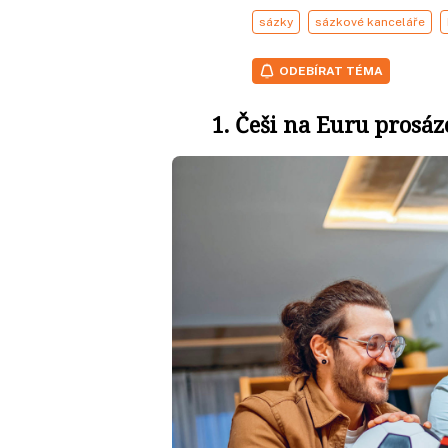
sázky
sázkové kanceláře
ODEBÍRAT TÉMA
1. Češi na Euru prosáze