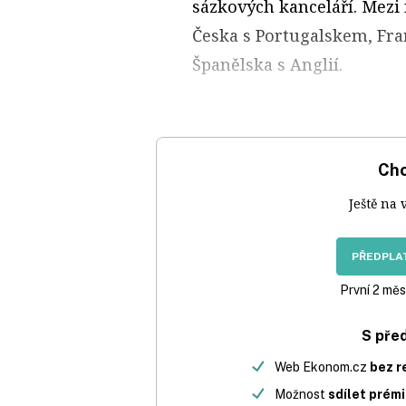
sázkových kanceláří. Mezi 
Česka s Portugalskem, Fra
Španělska s Anglií.
Chc
Ještě na 
PŘEDPLAT
První 2 měs
S pře
Web Ekonom.cz
bez r
Možnost
sdílet prém