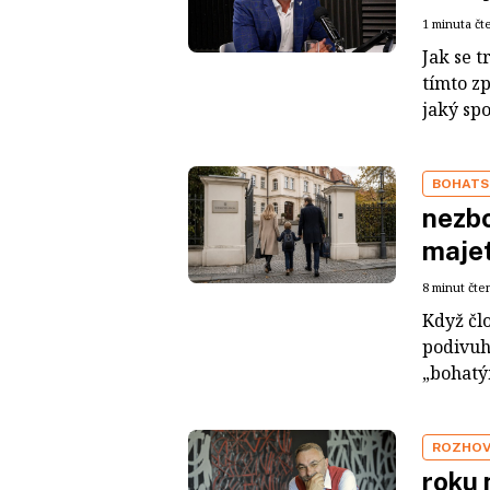
1 minuta čt
Jak se t
tímto z
jaký sp
BOHATS
nezbo
maje
8 minut čte
Když čl
podivuh
„bohatým
ROZHO
roku 