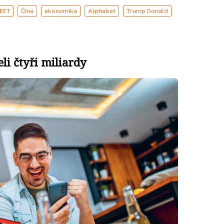
EET
Čína
ekonomika
Alphabet
Trump Donald
li čtyři miliardy