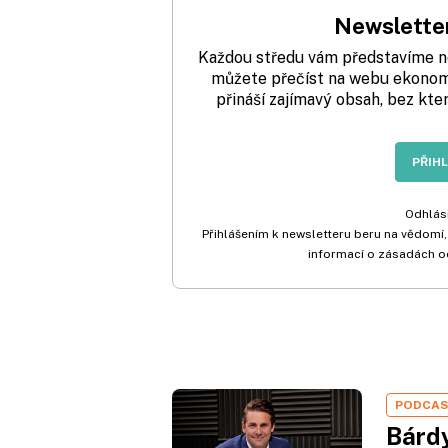
Newsletter
Každou středu vám představíme nej
můžete přečíst na webu ekonom.
přináší zajímavý obsah, bez kte
PŘIH
Odhlási
Přihlášením k newsletteru beru na vědomí,
informací o zásadách o
PODCA
Bárdy