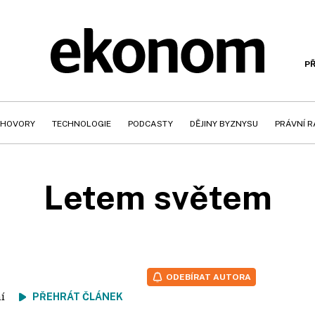
PŘ
HOVORY
TECHNOLOGIE
PODCASTY
DĚJINY BYZNYSU
PRÁVNÍ 
Letem světem
ODEBÍRAT AUTORA
tení
PŘEHRÁT ČLÁNEK