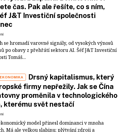
ete čas. Pak ale řešíte, co s ním,
šéf J&T Investiční společnosti
inec
ení
ch se hromadí varovné signály, od vysokých výnosů
ů po obavy z přehřátí sektoru AI. Šéf J&T Investiční
sti Tomáš...
Drsný kapitalismus, který
 EKONOMIKA
ropské firmy nepřežily. Jak se Čína
tovny proměnila v technologického
a, kterému svět nestačí
ení
ekonomický model přinesl dominanci v mnoha
h. Má ale velkou slabinu: plýtvání zdroji a