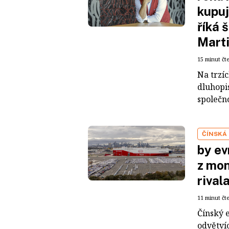
kupuj
říká 
Mart
15 minut čt
Na trzí
dluhopis
společno
ČÍNSKÁ
by ev
z mon
rival
11 minut čt
Čínský 
odvětvíc