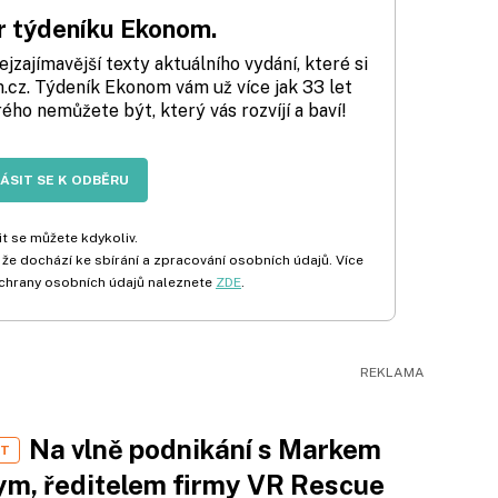
 týdeníku Ekonom.
zajímavější texty aktuálního vydání, které si
cz. Týdeník Ekonom vám už více jak 33 let
rého nemůžete být, který vás rozvíjí a baví!
LÁSIT SE K ODBĚRU
t se můžete kdykoliv.
 že dochází ke sbírání a zpracování osobních údajů. Více
chrany osobních údajů naleznete
ZDE
.
Na vlně podnikání s Markem
ST
m, ředitelem firmy VR Rescue