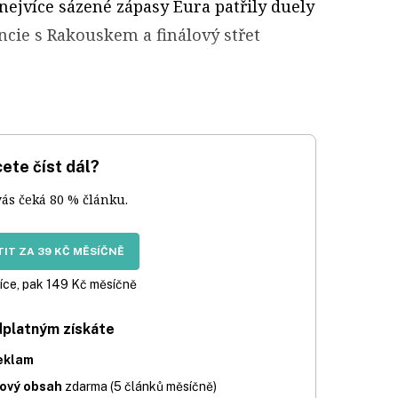
nejvíce sázené zápasy Eura patřily duely
ncie s Rakouskem a finálový střet
ete číst dál?
vás čeká 80 % článku.
IT ZA 39 KČ MĚSÍČNĚ
íce, pak 149 Kč měsíčně
dplatným získáte
eklam
iový obsah
zdarma (5 článků měsíčně)