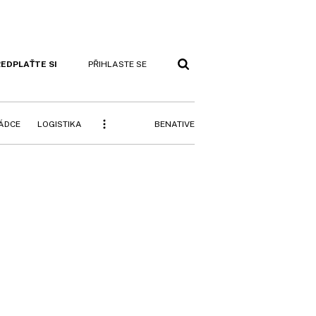
EDPLAŤTE SI
PŘIHLASTE SE
BENATIVE
RÁDCE
LOGISTIKA