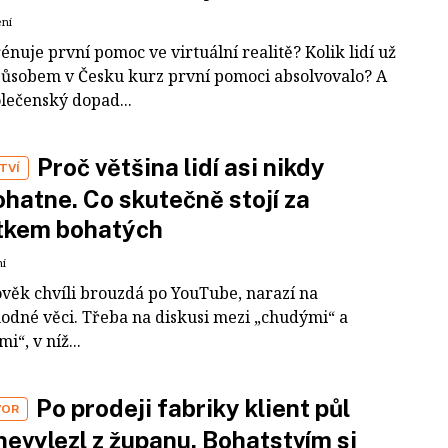
ení
rénuje první pomoc ve virtuální realitě? Kolik lidí už
působem v Česku kurz první pomoci absolvovalo? A
olečenský dopad...
Proč většina lidí asi nikdy
TVÍ
hatne. Co skutečně stojí za
tkem bohatých
ní
ověk chvíli brouzdá po YouTube, narazí na
odné věci. Třeba na diskusi mezi „chudými“ a
i“, v níž...
Po prodeji fabriky klient půl
VOR
nevylezl z županu. Bohatstvím si