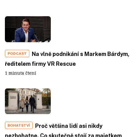
Na vlně podnikání s Markem Bárdym,
PODCAST
ředitelem firmy VR Rescue
1 minuta čtení
Proč většina lidí asi nikdy
BOHATSTVÍ
nezbohatne. Co skutečně stojí za majetkem