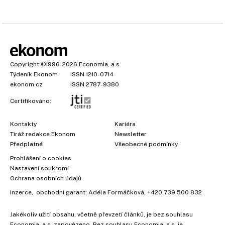
Copyright
©1996-2026
Economia, a.s.
Týdeník Ekonom
ISSN 1210-0714
ekonom.cz
ISSN 2787-9380
Certifikováno:
Kontakty
Kariéra
Tiráž redakce Ekonom
Newsletter
Předplatné
Všeobecné podmínky
Prohlášení o cookies
Nastavení soukromí
Ochrana osobních údajů
Inzerce
, obchodní garant:
Adéla Formáčková
,
+420 739 500 832
Jakékoliv užití obsahu, včetně převzetí článků, je bez souhlasu
Economia, a.s. zapovězeno. Bez souhlasu Economia, a.s. je