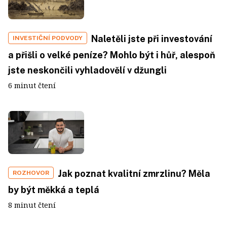
Naletěli jste při investování
INVESTIČNÍ PODVODY
a přišli o velké peníze? Mohlo být i hůř, alespoň
jste neskončili vyhladovělí v džungli
6 minut čtení
Jak poznat kvalitní zmrzlinu? Měla
ROZHOVOR
by být měkká a teplá
8 minut čtení