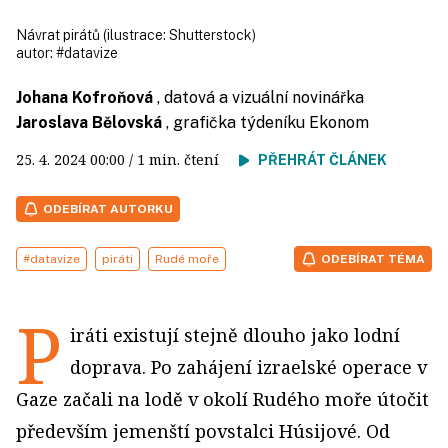
Návrat pirátů (ilustrace: Shutterstock)
autor:
#datavize
Johana Kofroňová
, datová a vizuální novinářka
Jaroslava Bělovská
, grafička týdeníku Ekonom
25. 4. 2024
00:00
/ 1 min. čtení
PŘEHRÁT ČLÁNEK
ODEBÍRAT AUTORKU
#datavize
piráti
Rudé moře
ODEBÍRAT TÉMA
P
iráti existují stejně dlouho jako lodní
doprava. Po zahájení izraelské operace v
Gaze začali na lodě v okolí Rudého moře útočit
především jemenští povstalci Húsijové. Od