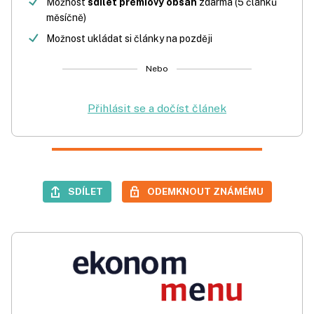
Možnost
sdílet prémiový obsah
zdarma (5 článků
měsíčně)
Možnost ukládat si články na později
Nebo
Přihlásit se a dočíst článek
SDÍLET
ODEMKNOUT ZNÁMÉMU