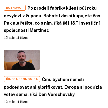
Po prodeji fabriky klient půl roku
ROZHOVOR
nevylezl z županu. Bohatstvím si kupujete čas.
Pak ale řešíte, co s ním, říká šéf J&T Investiční
společnosti Martinec
15 minut čtení
Čínu bychom neměli
ČÍNSKÁ EKONOMIKA
podceňovat ani glorifikovat. Evropa si podřízla
větev sama, říká Dan Vořechovský
12 minut čtení