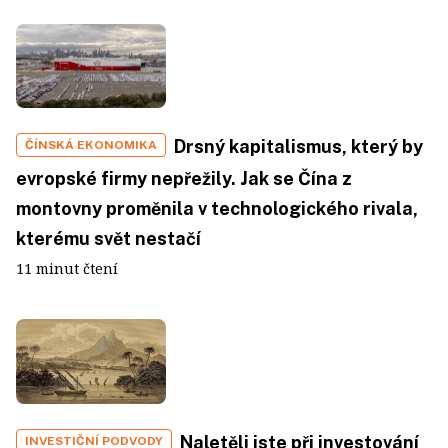
Drsný kapitalismus, který by
ČÍNSKÁ EKONOMIKA
evropské firmy nepřežily. Jak se Čína z
montovny proměnila v technologického rivala,
kterému svět nestačí
11 minut čtení
Naletěli jste při investování
INVESTIČNÍ PODVODY