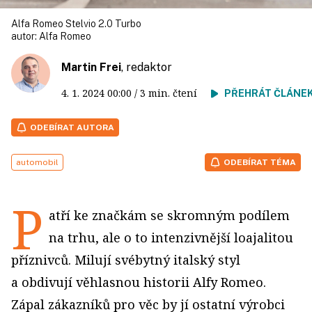
Alfa Romeo Stelvio 2.0 Turbo
autor:
Alfa Romeo
Martin Frei
, redaktor
4. 1. 2024
00:00
/ 3 min. čtení
PŘEHRÁT ČLÁNE
ODEBÍRAT AUTORA
automobil
ODEBÍRAT TÉMA
P
atří ke značkám se skromným podílem
na trhu, ale o to intenzivnější loajalitou
příznivců. Milují svébytný italský styl
a obdivují věhlasnou historii Alfy Romeo.
Zápal zákazníků pro věc by jí ostatní výrobci