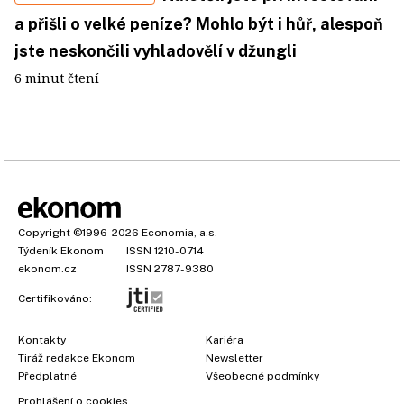
a přišli o velké peníze? Mohlo být i hůř, alespoň
jste neskončili vyhladovělí v džungli
6 minut čtení
Copyright
©1996-2026
Economia, a.s.
Týdeník Ekonom
ISSN 1210-0714
ekonom.cz
ISSN 2787-9380
Certifikováno:
Kontakty
Kariéra
Tiráž redakce Ekonom
Newsletter
Předplatné
Všeobecné podmínky
Prohlášení o cookies