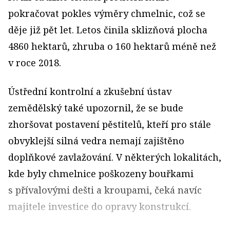
pokračovat pokles výměry chmelnic, což se
děje již pět let. Letos činila sklizňová plocha
4860 hektarů, zhruba o 160 hektarů méně než
v roce 2018.
Ústřední kontrolní a zkušební ústav
zemědělský také upozornil, že se bude
zhoršovat postavení pěstitelů, kteří pro stále
obvyklejší silná vedra nemají zajištěno
doplňkové zavlažování. V některých lokalitách,
kde byly chmelnice poškozeny bouřkami
s přívalovými dešti a kroupami, čeká navíc
majitele investice do opravy konstrukcí.