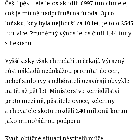
Čeští pěstitelé letos sklidili 6997 tun chmele,
což je mírně nadprůměrná úroda. Oproti
loňsku, kdy byla nejhorší za 10 let, je to o 2545
tun více. Průměrný výnos letos činil 1,44 tuny
z hektaru.
Vyšší zisky však chmelaři nečekají. Výrazný
růst nákladů nedokážou promítat do cen,
neboť smlouvy s odběrateli uzavírají obvykle
na tři až pět let. Ministerstvo zemědělství
proto mezi ně, pěstitele ovoce, zeleniny
a chovatele skotu rozdělí 240 milionů korun
jako mimořádnou podporu.
Kvůli obtížné situaci pěstitelů může