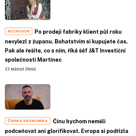
Po prodeji fabriky klient půl roku
ROZHOVOR
nevylezl z županu. Bohatstvím si kupujete čas.
Pak ale řešíte, co s ním, říká šéf J&T Investiční
společnosti Martinec
15 minut čtení
Čínu bychom neměli
ČÍNSKÁ EKONOMIKA
podceňovat ani glorifikovat. Evropa si podřízla