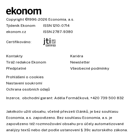
Copyright
©1996-2026
Economia, a.s.
Týdeník Ekonom
ISSN 1210-0714
ekonom.cz
ISSN 2787-9380
Certifikováno:
Kontakty
Kariéra
Tiráž redakce Ekonom
Newsletter
Předplatné
Všeobecné podmínky
Prohlášení o cookies
Nastavení soukromí
Ochrana osobních údajů
Inzerce
, obchodní garant:
Adéla Formáčková
,
+420 739 500 832
Jakékoliv užití obsahu, včetně převzetí článků, je bez souhlasu
Economia, a.s. zapovězeno. Bez souhlasu Economia, a.s. je
zapovězeno též rozmnožování obsahu pro účely automatizované
analýzy textů nebo dat podle ustanovení § 39c autorského zákona.