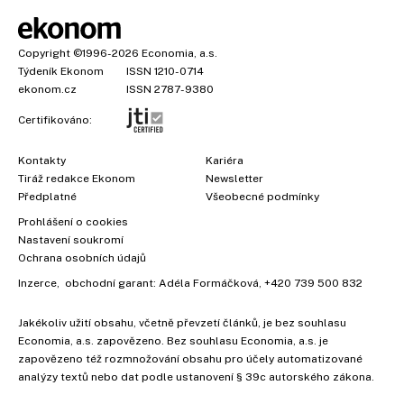
Copyright
©1996-2026
Economia, a.s.
Týdeník Ekonom
ISSN 1210-0714
ekonom.cz
ISSN 2787-9380
Certifikováno:
Kontakty
Kariéra
Tiráž redakce Ekonom
Newsletter
Předplatné
Všeobecné podmínky
Prohlášení o cookies
Nastavení soukromí
Ochrana osobních údajů
Inzerce
, obchodní garant:
Adéla Formáčková
,
+420 739 500 832
Jakékoliv užití obsahu, včetně převzetí článků, je bez souhlasu
Economia, a.s. zapovězeno. Bez souhlasu Economia, a.s. je
zapovězeno též rozmnožování obsahu pro účely automatizované
analýzy textů nebo dat podle ustanovení § 39c autorského zákona.