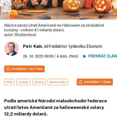
Nejvíce peněz utratí Američané na Halloween za strašidelné
kostýmy – celkem 4,1 miliardy dolarů.
autor:
Shutterstock
Petr Kain
, šéfredaktor týdeníku Ekonom
26. 10. 2023
00:00
/ 4 min. čtení
PŘEHRÁT ČLÁ
ODEBÍRAT AUTORA
USA
svátek
útrata
ekonomika
ODEBÍRAT TÉMA
Podle americké Národní maloobchodní federace
utratí letos Američané za halloweenské oslavy
12,2 miliardy dolarů.