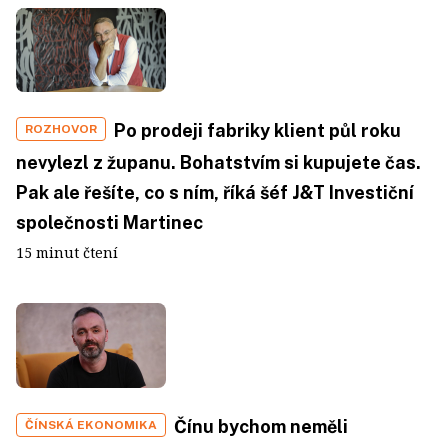
Po prodeji fabriky klient půl roku
ROZHOVOR
nevylezl z županu. Bohatstvím si kupujete čas.
Pak ale řešíte, co s ním, říká šéf J&T Investiční
společnosti Martinec
15 minut čtení
Čínu bychom neměli
ČÍNSKÁ EKONOMIKA