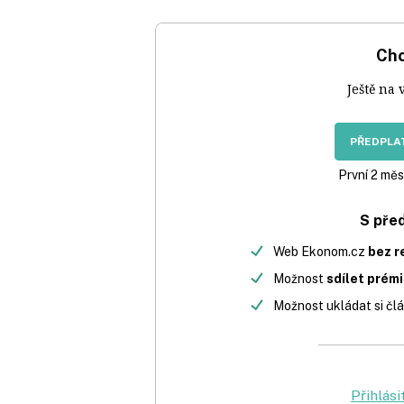
Chc
Ještě na 
PŘEDPLAT
První 2 měs
S pře
Web Ekonom.cz
bez r
Možnost
sdílet prém
Možnost ukládat si člá
Přihlási