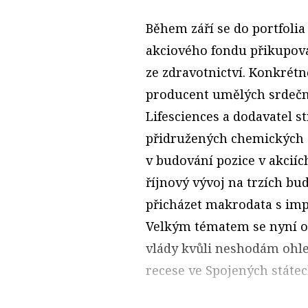
Během září se do portfolia
akciového fondu přikupova
ze zdravotnictví. Konkrét
producent umělých srdečn
Lifesciences a dodavatel 
přidružených chemických s
v budování pozice v akciích
říjnový vývoj na trzích bu
přicházet makrodata s impl
Velkým tématem se nyní 
vlády kvůli neshodám ohle
recese ve Spojených státec