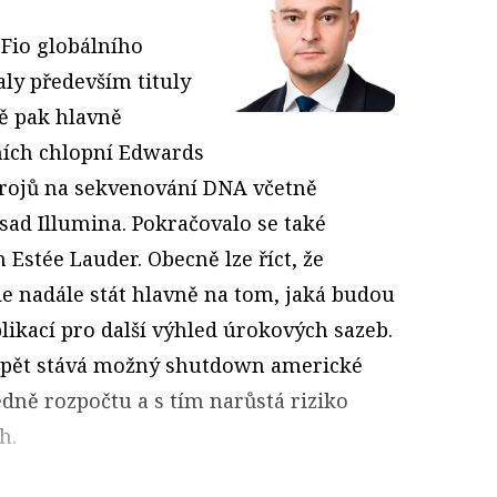
 Fio globálního
ly především tituly
ně pak hlavně
ích chlopní Edwards
strojů na sekvenování DNA včetně
ad Illumina. Pokračovalo se také
 Estée Lauder. Obecně lze říct, že
de nadále stát hlavně na tom, jaká budou
ikací pro další výhled úrokových sazeb.
opět stává možný shutdown americké
dně rozpočtu a s tím narůstá riziko
h.