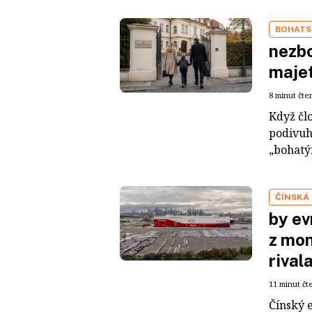
BOHATS
nezbo
maje
8 minut čte
Když čl
podivuh
„bohatým
ČÍNSKÁ
by ev
z mon
rival
11 minut čt
Čínský 