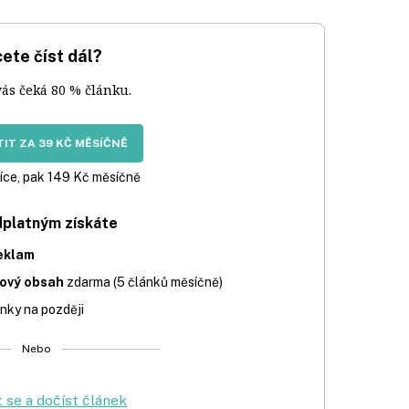
ete číst dál?
vás čeká 80 % článku.
IT ZA 39 KČ MĚSÍČNĚ
íce, pak 149 Kč měsíčně
dplatným získáte
eklam
iový obsah
zdarma (5 článků měsíčně)
nky na později
Nebo
t se a dočíst článek