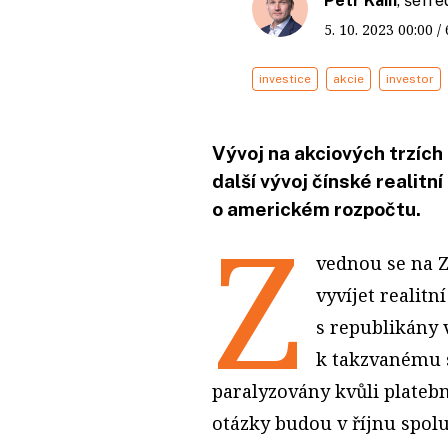
Petr Kain
, šéfr
5. 10. 2023
00:00
/
investice
akcie
investor
Vývoj na akciových trzích
další vývoj čínské realitní
o americkém rozpočtu.
Z
vednou se na Z
vyvíjet realit
s republikány 
k takzvanému 
paralyzovány kvůli plateb
otázky budou v říjnu spol