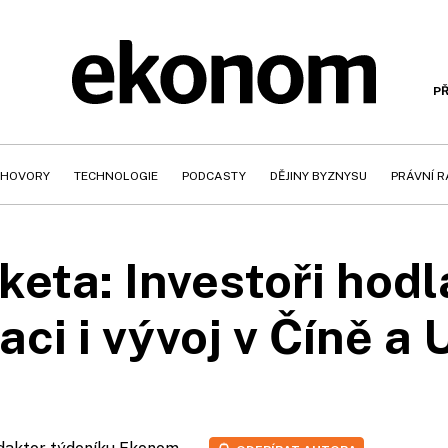
PŘ
HOVORY
TECHNOLOGIE
PODCASTY
DĚJINY BYZNYSU
PRÁVNÍ 
eta: Investoři hodl
laci i vývoj v Číně a