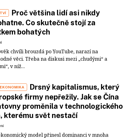
Proč většina lidí asi nikdy
TVÍ
hatne. Co skutečně stojí za
tkem bohatých
ní
ověk chvíli brouzdá po YouTube, narazí na
odné věci. Třeba na diskusi mezi „chudými“ a
i“, v níž...
Drsný kapitalismus, který
 EKONOMIKA
ropské firmy nepřežily. Jak se Čína
tovny proměnila v technologického
a, kterému svět nestačí
ení
ekonomický model přinesl dominanci v mnoha