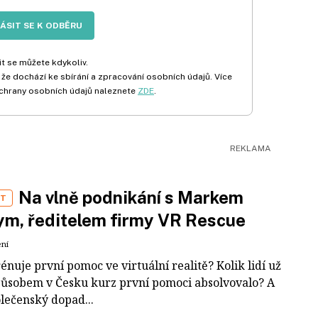
LÁSIT SE K ODBĚRU
t se můžete kdykoliv.
 že dochází ke sbírání a zpracování osobních údajů. Více
chrany osobních údajů naleznete
ZDE
.
Na vlně podnikání s Markem
ST
m, ředitelem firmy VR Rescue
ení
rénuje první pomoc ve virtuální realitě? Kolik lidí už
působem v Česku kurz první pomoci absolvovalo? A
olečenský dopad...