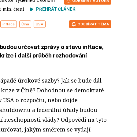
edaktor týdeníku Ekonom
ODEBÍRAT AUTORA
 6 min. čtení
PŘEHRÁT ČLÁNEK
inflace
Čína
USA
ODEBÍRAT TÉMA
 budou určovat zprávy o stavu inflace,
 krize i další průběh rozhodování
ápadě úrokové sazby? Jak se bude dál
ní krize v Číně? Dohodnou se demokraté
v USA o rozpočtu, nebo dojde
shutdownu a federální úřady budou
ní neschopnosti vlády? Odpovědi na tyto
uurčovat, jakým směrem se vydají