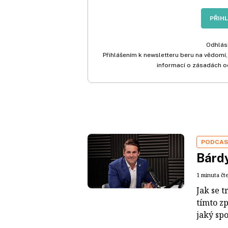
PŘIH
Odhlási
Přihlášením k newsletteru beru na vědomí,
informací o zásadách o
PODCA
Bárdy
1 minuta čt
Jak se t
tímto z
jaký sp